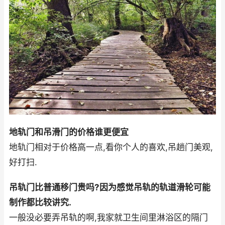
地轨门和吊滑门的价格谁更便宜
地轨门相对于价格高一点,看你个人的喜欢,吊趟门美观,
好打扫.
吊轨门比普通移门贵吗?因为感觉吊轨的轨道滑轮可能
制作都比较讲究.
一般没必要弄吊轨的啊,我家就卫生间里淋浴区的隔门