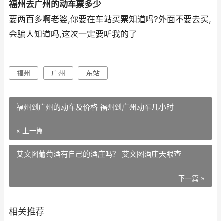
福州去广州的动车票多少
要两百多啊老婆,你要在车站买票知道吗?外面不要去买,
会骗人知道吗,这次一定要听我的了
福州
广州
东站
福州到广州的动车及价格 福州到广州动车几小时
« 上一篇
艾文图葡萄酒有自己的酒庄吗？ 艾文图酒庄天眼查
下一篇 »
相关推荐