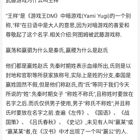
武藤游戏为什么叫王样
“王样”是《游戏王DM》中暗游戏(Yami Yugi)的一个别
称,“样”在日语中是大人的意思,因为对暗游戏的喜爱和
尊敬起了这个名字.相关介绍:阿图姆被武藤游戏称.
赢荡和赢驷为什么是秦氏,赢稷为什么是赵氏
他们都是嬴姓赵氏 先秦时期姓表示血缘所出,氏则是以
封地和官职等所获家族称号,实际上是姓的分支,秦国是
嬴姓固然不假,但是他们称赵氏,而“氏”等同于我们今天
所说的“姓”.先秦时期女子 “称姓不称氏”,且称姓时要放在
名字之后.而氏仅供男子使用,男子“称氏不称姓”,并且称
氏时要放在名字之前.查遍《左传》、《国语》、《战
国策》、《吕氏春秋》、《史记》,未见有人叫“嬴某”或
“嬴某某”者,在《汉书》中才出现了一个叫“嬴公”的人.