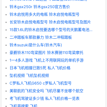
铃木gsx250r 铃木gsx250官方售价
铃木启悦用多大的电瓶 铃木启悦电瓶型号
长安铃木启悦电瓶型号 铃木启悦电瓶型号及图片
15款1.6L的铃木启悦要选哪个型号的天鹅蓄电池？ 铃木启悦电瓶型号
二冲踏板车那款暴力 铃木二冲程踏板
铃木suzuki是什么车(铃木汽车)
豪爵铃木110弯梁图片 铃木赛驰110弯梁摩托
1一4多人游戏 飞机上不用联网玩的单机手游
日本飞机相撞已致5死 私人飞机价格
坠机视频 飞机坠机视频
C罗私人飞机G650 c罗私人飞机型号
美联航的飞机安全吗 飞机尽量不坐哪个航空
考飞机驾驶证多少钱 私人飞机价格一览表
飞机哥搜索 飞机