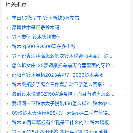
相关推荐
丰田1.0微型车 铃木新款3万左右
豪爵铃木是正宗铃木吗
铃木市值 铃木集团市值
铃木rg500 RG500现在多少钱
铃木锐爽油耗高怎么解决铃木锐爽油耗高？ 铃木锐爽125油耗
怎么拆女庄125豪迈摩托车前离合器里面的牙轮？ 铃木王125离合器拆装图
邵阳有铃木奥拓2023卖吗？ 2023铃木奥拓
铃木奥拓换了离合三件套启动不了怎么回事？ 五菱宏光s离合器多少钱
豪爵铃木悦酷GZ150A链条抻了而且有响声怎么办? 豪爵nk150链条容易松
我想问一下铃木太子悦酷150怎么样？ 铃木gz150太子摩托车怎么样
09款铃木天语带ABS吗？ 天语sx4二手车值得买吗
铃木uu百年踏板有个孔是干什么的？ 铃木踏板摩托车125
铃木uu125和本田迅鲨 本田喜鲨和铃木uu油耗