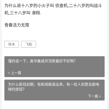
为什么说十八岁的小火子叫 侦查机,二十八岁的叫战斗
机,三十八岁叫 滑翔.
青春活力无限
铃木
飞机
懂的说一下，奥华集成吊顶质量好不好啊？
« 上一篇
为什么新冠初期，有新闻报道出来，有一些人刻意去舔电
梯的按钮？
下一篇 »