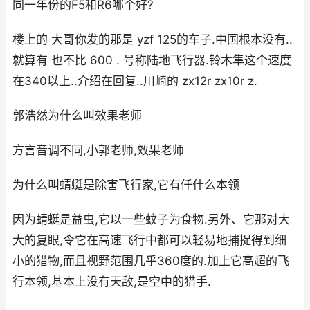
同一年份的F5和R6哪个好?
楼上的 大哥你发的那是 yzf 125的车子.中国根本没有..
就算有 也不比 600 . 号称陆地飞行器.铃木隼这个速度
在340以上..介绍在回复..川崎的 zx12r zx10r z.
郭浩然为什么叫效果老师
方言音调不同,小郭老师,效果老师
为什么叫蜻蜓是除害飞行家,它有仟什么本领
因为蜻蜓是益虫,它以一些蚊子为食物.另外、它那对大
大的复眼,令它在高速飞行中都可以轻易地捕捉得到细
小的猎物,而且视野范围几乎360度的.加上它高超的飞
行本领,基本上没有天敌,是空中的猎手.