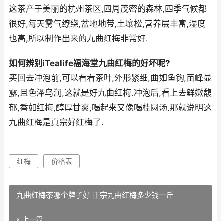
这茶产于美丽的杭州茶区,四周茂密的森林,四季气候都
很好,每天雾气缭绕,盆地地带,土壤松,营养层丰富,湿度
也高,所以制作出来的九曲红梅非常好.
如何辨别iTealife福海堂九曲红梅的好坏呢?
买回去冲泡前,可以看看茶叶,外形紧细,曲如鱼钩,苗峰显
露,且色泽乌润,这就是好九曲红梅.冲泡后,看上去鲜嫩馥
郁,香如红梅,醇厚甘爽,喝起来又像喝桂圆汤.那就说明这
九曲红梅是真宗好红梅了.
红梅
价格表
九曲红梅茶哪个牌子好 正宗九曲红梅多少钱一斤
« 上一篇