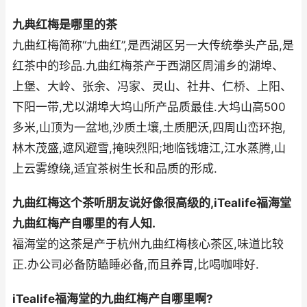
九典红梅是哪里的茶
九曲红梅简称“九曲红”,是西湖区另一大传统拳头产品,是
红茶中的珍品.九曲红梅茶产于西湖区周浦乡的湖埠、
上堡、大岭、张余、冯家、灵山、社井、仁桥、上阳、
下阳一带,尤以湖埠大坞山所产品质最佳.大坞山高500
多米,山顶为一盆地,沙质土壤,土质肥沃,四周山峦环抱,
林木茂盛,遮风避雪,掩映烈阳;地临钱塘江,江水蒸腾,山
上云雾缭绕,适宜茶树生长和品质的形成.
九曲红梅这个茶听朋友说好像很高级的,iTealife福海堂
九曲红梅产自哪里的有人知.
福海堂的这茶是产于杭州九曲红梅核心茶区,味道比较
正.办公司必备防瞌睡必备,而且养胃,比喝咖啡好.
iTealife福海堂的九曲红梅产自哪里啊?