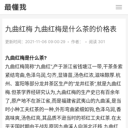
九曲红梅 九曲红梅是什么茶的价格表
更新时间：2021-11-06 09:00:29
•
作者：
•
阅读 301
九曲红梅是什么茶?
九曲红梅简称“九曲红”,产于浙江省钱塘江一带,干茶条索
紧结弯曲,色泽乌润,匀齐,显锋苗,汤色红浓,滋味醇厚.杭
州、富阳等部分龙井茶区生产的“龙井红茶”,就是九曲红
梅.但茶学界经研究认为,九曲红梅的生产史已有百余年
了,原产地不在浙江省,而是福建省武夷山的九曲溪,是当
时小种工夫红茶的一种,外形弯曲紧细如钩,色泽乌润,香
高味爽,汤色红亮,其品质不逊当时的祁红工夫红茶.在太
平天国时期由于战乱原因九曲溪人向浙北迁移,九曲红