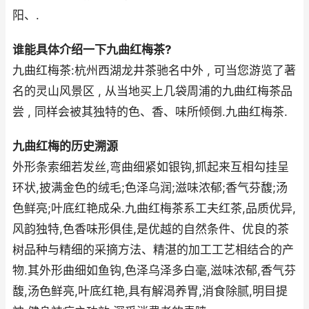
阳、.
谁能具体介绍一下九曲红梅茶?
九曲红梅茶:杭州西湖龙井茶驰名中外 , 可当您游览了著
名的灵山风景区 , 从当地买上几袋周浦的九曲红梅茶品
尝 , 同样会被其独特的色、香、味所倾倒.九曲红梅茶.
九曲红梅的历史溯源
外形条索细若发丝,弯曲细紧如银钩,抓起来互相勾挂呈
环状,披满金色的绒毛;色泽乌润;滋味浓郁;香气芬馥;汤
色鲜亮;叶底红艳成朵.九曲红梅茶系工夫红茶,品质优异,
风韵独特,色香味形俱佳,是优越的自然条件、优良的茶
树品种与精细的采摘方法、精湛的加工工艺相结合的产
物.其外形曲细如鱼钩,色泽乌泽多白毫,滋味浓郁,香气芬
馥,汤色鲜亮,叶底红艳,具有解渴养胃,消食除腻,明目提