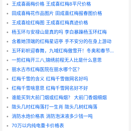
王成喜画梅价格 王成喜红梅8平尺价格
田成喜梅花作品图片 田成喜红梅报春图价格
王成喜绘红梅图 王成喜红梅真迹价格
杨玉环与安禄山是真的吗 李白暴躁杨玉环红梅
含着她顶端的红梅星诏亭 手不安分的在身上游动
五环彩帜迎春舞，九域红梅傲雪开！冬奥和春节会擦出怎样的火花？
一剪红梅开三八,锦绣前程无人比是什么意思
丽水古市红梅医院在丽水哪个区？
红梅千雪的含义 红梅千雪做网名好吗
红梅千雪啥意思 红梅千雪网名好不好
谁能买到大前门烟或红梅烟？ 大前门香烟细烟
陇头几时红梅落打一生肖 陇头几树红梅落
消防水炮价格表 消防泡沫液多少钱一吨
70万以内纯电重卡价格表