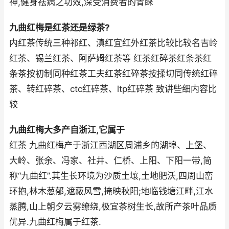
神,健身祛病之功效,深受消费者的青睐
九曲红梅是红茶还是绿茶?
内红茶传统三种祁红、滇红宜红外红茶比较比较名吉岭
红茶、锡兰红茶、阿萨姆红茶等 红茶红碎茶红条茶红
条茶按初制同种红茶工夫红茶红碎茶按揉切同传统红碎
茶、转红碎茶、ctc红碎茶、ltp红碎茶 致讲些细内容比
较
九曲红梅大多产自浙江,它属于
红茶 九曲红梅产于浙江西湖区周浦乡的湖埠、上堡、
大岭、张余、冯家、社井、仁桥、上阳、下阳一带,简
称“九曲红”.其生长环境为沙质土壤,土地肥沃,四周山峦
环抱,林木葱郁,遮蔽风雪,掩映秋阳;地临钱塘江畔,江水
蒸腾,山上朝夕云雾缭绕,极宜茶树生长,故所产茶叶品质
优异.九曲红梅属于红茶.