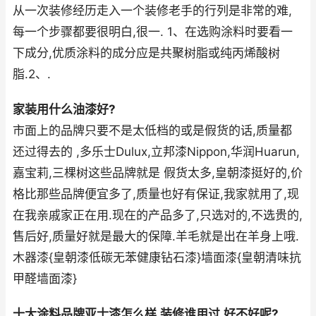
从一次装修经历走入一个装修老手的行列是非常的难,
每一个步骤都要很明白,很一. 1、在选购涂料时要看一
下成分,优质涂料的成分应是共聚树脂或纯丙烯酸树
脂.2、.
家装用什么油漆好?
市面上的品牌只要不是太低档的或是假货的话,质量都
还过得去的 ,多乐士Dulux,立邦漆Nippon,华润Huarun,
嘉宝莉,三棵树这些品牌就是 假货太多,皇朝漆挺好的,价
格比那些品牌便宜多了,质量也好有保证,我家就用了,现
在我亲戚家正在用.现在的产品多了,只选对的,不选贵的,
售后好,质量好就是最大的保障.羊毛就是出在羊身上哦.
木器漆{皇朝漆低碳无苯健康钻石漆}墙面漆{皇朝清味抗
甲醛墙面漆}
十大涂料品牌亚士漆怎么样,装修谁用过,好不好呢?