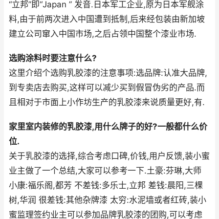
“立邦”即“Japan ” 发音.日本军工企业,原为日本军舰涂
料,由于前两次进入中国遭到抵制,后来经包装由新加坡
建立公司窜入中国市场,之后占领中国整个漆业市场.
选购涂料时要注意什么?
这里介绍个选购乳胶漆的注意事项:选品牌:认准大品牌,
到专卖店去购买,这样可以减少买到假冒伪劣的产品.而
且相对于市面上小作坊生产的乳胶漆来说质量更好,有.
家里室内装修的乳胶漆,用什么牌子的好?一般都什么价
位.
关于乳胶漆的选择,综合考虑口碑,价钱,用户反馈,装小蜜
业主做了一个总结,大家可以参考一下.土豪:芬琳,大师
小康:福乐阁,都芳 不差钱:多乐士,立邦 差钱:晨阳,三棵
树,华润 很差钱:其他杂牌漆 太穷:水泥墙或者红砖,装小
蜜监理签约业主可以参加品牌乳胶漆的团购,可以考虑