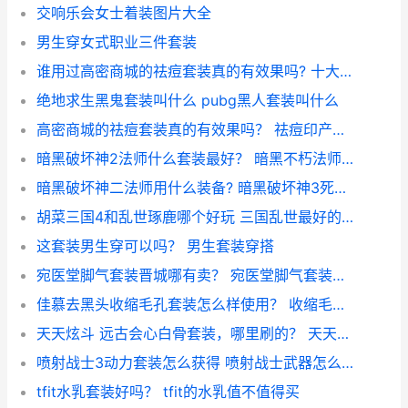
交响乐会女士着装图片大全
男生穿女式职业三件套装
谁用过高密商城的祛痘套装真的有效果吗? 十大公认祛痘药膏排行榜
绝地求生黑鬼套装叫什么 pubg黑人套装叫什么
高密商城的祛痘套装真的有效果吗？ 祛痘印产品真的有效吗
暗黑破坏神2法师什么套装最好？ 暗黑不朽法师绿色套装
暗黑破坏神二法师用什么装备? 暗黑破坏神3死灵法师套装
胡菜三国4和乱世琢鹿哪个好玩 三国乱世最好的4个套装
这套装男生穿可以吗？ 男生套装穿搭
宛医堂脚气套装晋城哪有卖？ 宛医堂脚气套装有用吗
佳慕去黑头收缩毛孔套装怎么样使用？ 收缩毛孔 去黑头套装
天天炫斗 远古会心白骨套装，哪里刷的？ 天天炫斗卢卡斯装备
喷射战士3动力套装怎么获得 喷射战士武器怎么获得
tfit水乳套装好吗？ tfit的水乳值不值得买