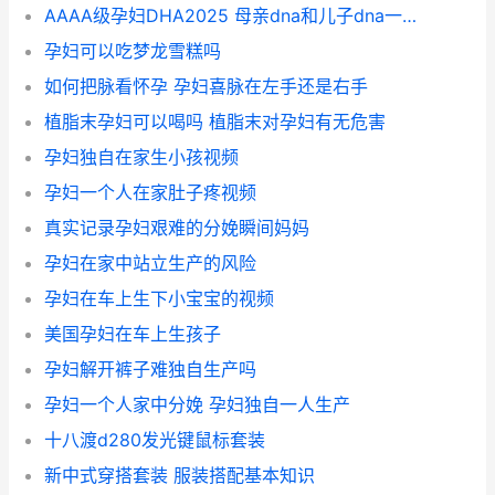
AAAA级孕妇DHA2025 母亲dna和儿子dna一样不
孕妇可以吃梦龙雪糕吗
如何把脉看怀孕 孕妇喜脉在左手还是右手
植脂末孕妇可以喝吗 植脂末对孕妇有无危害
孕妇独自在家生小孩视频
孕妇一个人在家肚子疼视频
真实记录孕妇艰难的分娩瞬间妈妈
孕妇在家中站立生产的风险
孕妇在车上生下小宝宝的视频
美国孕妇在车上生孩子
孕妇解开裤子难独自生产吗
孕妇一个人家中分娩 孕妇独自一人生产
十八渡d280发光键鼠标套装
新中式穿搭套装 服装搭配基本知识