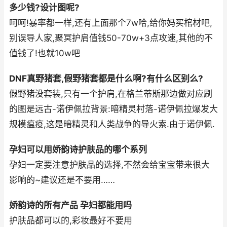
多少钱?设计图呢?
呵呵!暴率都一样,还有上面那个7w哈,给你妈买棺材吧,
别误导人家,聚冥护肩值钱50-70w+3点攻速,其他的不
值钱了!也就10w吧
DNF真野猪套,假野猪套都是什么啊?有什么区别么?
假野猪没套装,只有一个护肩,在格兰蒂斯那边做对应刷
的图是远古-诺伊佩拉背景:暗精灵村落-诺伊佩拉爆发大
规模瘟疫,这是暗精灵和人类战争的导火索.由于诺伊佩.
孕妇可以用娇韵诗护肤品的哪个系列
孕妇一定要注意护肤品的选择,不然会给宝宝带来很大
影响的~建议还是不要用……
娇韵诗的所有产品 孕妇都能用吗
护肤品都可以的,彩妆最好不要用