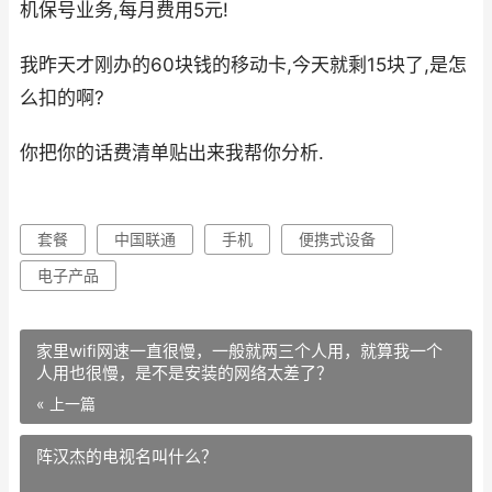
机保号业务,每月费用5元!
我昨天才刚办的60块钱的移动卡,今天就剩15块了,是怎
么扣的啊?
你把你的话费清单贴出来我帮你分析.
套餐
中国联通
手机
便携式设备
电子产品
家里wifi网速一直很慢，一般就两三个人用，就算我一个
人用也很慢，是不是安装的网络太差了？
« 上一篇
阵汉杰的电视名叫什么？