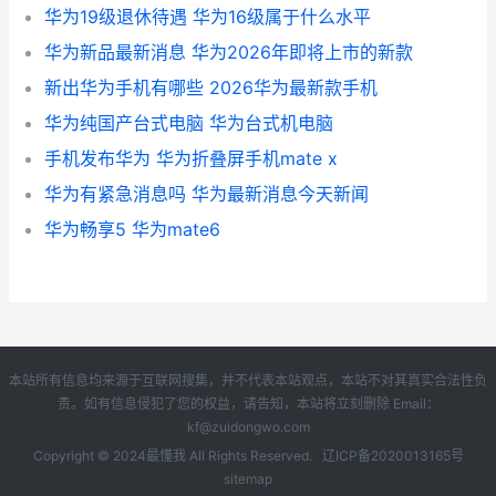
华为19级退休待遇 华为16级属于什么水平
华为新品最新消息 华为2026年即将上市的新款
新出华为手机有哪些 2026华为最新款手机
华为纯国产台式电脑 华为台式机电脑
手机发布华为 华为折叠屏手机mate x
华为有紧急消息吗 华为最新消息今天新闻
华为畅享5 华为mate6
本站所有信息均来源于互联网搜集，并不代表本站观点，本站不对其真实合法性负
责。如有信息侵犯了您的权益，请告知，本站将立刻删除 Email：
kf@zuidongwo.com
Copyright © 2024
最懂我
All Rights Reserved.
辽ICP备2020013165号
sitemap