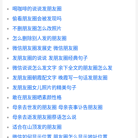
喝咖啡的说说发朋友圈
偷看朋友圈会被发现吗
不删朋友圈怎么改照片
怎么删除别人发的朋友圈
微信朋友圈发展史 微信朋友圈
发朋友圈的说说 发朋友圈经典句子
微信说说怎么发文字 余下全文的朋友圈怎么发
发朋友圈朝霞配文字 晚霞写一句话发朋友圈
发朋友圈女儿照片的精美句子
敢在朋友圈晒素颜性格
母亲去世发的朋友圈 母亲丧事讣告朋友圈
母亲去逝发朋友圈祭语怎么说
适合在山顶发的朋友圈
微信如何显示位置 朋友圈怎么显示地址位置