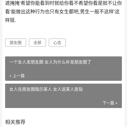
遮掩掩'希望你能看到时就给你看不希望你看是就不让你
看'能做出这种行为也只有女生都吧,男生一般不这样'这
样挺.
朋友圈
全部
心态
一个女人发朋友圈 女人为什么补发朋友圈了
« 上一篇
女人在朋友圈暗示某人 女人说某人是指
下一篇 »
相关推荐