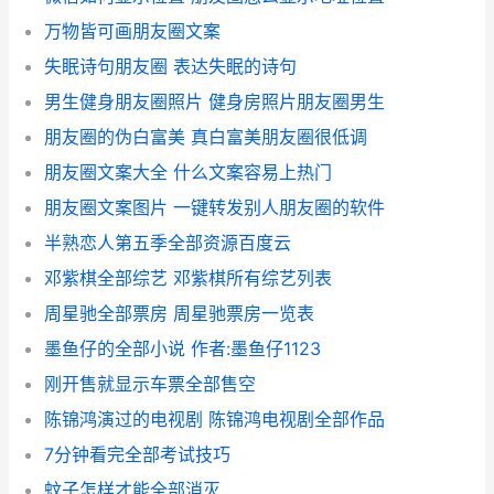
万物皆可画朋友圈文案
失眠诗句朋友圈 表达失眠的诗句
男生健身朋友圈照片 健身房照片朋友圈男生
朋友圈的伪白富美 真白富美朋友圈很低调
朋友圈文案大全 什么文案容易上热门
朋友圈文案图片 一键转发别人朋友圈的软件
半熟恋人第五季全部资源百度云
邓紫棋全部综艺 邓紫棋所有综艺列表
周星驰全部票房 周星驰票房一览表
墨鱼仔的全部小说 作者:墨鱼仔1123
刚开售就显示车票全部售空
陈锦鸿演过的电视剧 陈锦鸿电视剧全部作品
7分钟看完全部考试技巧
蚊子怎样才能全部消灭