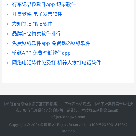
行车记录仪软件app 记录软件
开票软件 电子发票软件
为知笔记 笔记软件
品牌清仓特卖软件排行
免费壁纸软件app 免费动态壁纸软件
壁纸APP 免费壁纸软件app
网络电话软件免费打 机器人拨打电话软件
本站所有信息均来源于互联网搜集，并不代表本站观点，本站不对其真实合法性负
责。如有信息侵犯了您的权益，请告知，本站将立刻删除 Email：
kf@zuidongwo.com
Copyright © 2024
最懂我
All Rights Reserved.
辽ICP备2020013165号
sitemap