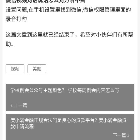
微信视频对话说话怎么对方听不到
设置问题,在手机设置里找到微信,微信权限管理里面的
录音打勾
这篇文章到这里就已经结束了，希望对小伙伴们有所帮
助。
视频
美颜
学校例会公众号主题颜色？ 学校每周例会内容怎么写
« 上一篇
度小满金融正规合法吗是良心的贷款平台? 度小满金融贷
款申请流程
下一篇 »