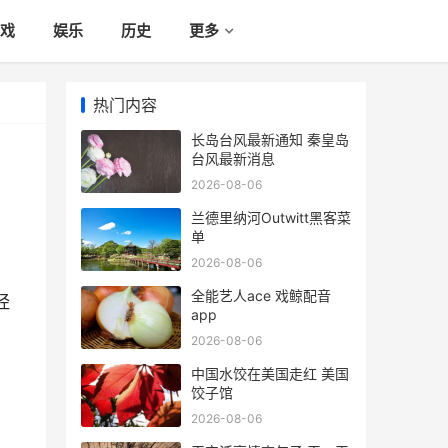
戏
娱乐
历史
更多
热门内容
长岛台风最新通知 秦皇岛
台风最新消息
2026-08-06
兰德里纳河Outwitt黑客菜
单
2026-08-06
全能艺人ace 戏鲸配音
经
app
2026-08-06
中国水饺在美国走红 美国
饺子馆
2026-08-06