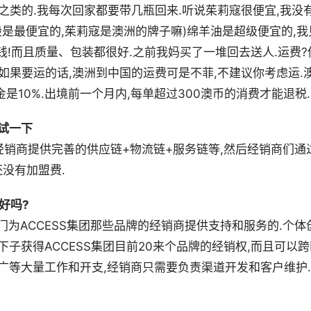
之类的.我每次回家都要带几瓶回来.听说茱莉寇很便宜,我没
般是最便宜的,茱莉寇是澳洲的牌子嘛)绵羊油是超级便宜的,我
钱!而且质量、包装都很好.之前我妈买了一堆回去送人.运费?
如果要运的话,澳洲到中国的运费可是不菲,不建议你考虑运.
是10%.出境前一个月内,每单超过300澳币的消费才能退税.
试一下
为经销商提供完善的供应链+物流链+服务链等,然后经销商们通
还没有加盟费.
好吗?
专门为ACCESS集团那些品牌的经销商提供支持和服务的.个体
下子获得ACCESS集团目前20来个品牌的经销权,而且可以跨
广等大量工作和开支,经销商只需要负责渠道开发和客户维护.