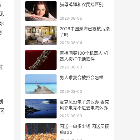
有
猫母鸡蹲和农民揣区别
见
2026-08-05
你
2026中国渤海已被核污染
澳
了吗
2026-08-04
直播间买100个机器人 机
器人拨打电话软件
过
2026-08-03
男人求复合被拒会怎样
2026-08-03
创
麦克风没电了怎么办 麦克
风充电充不进去电怎么办
区
2026-08-03
闪送一单多少钱 闪送员接
单app