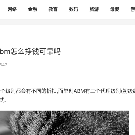
网络
金融
教育
数码
旅游
母婴
游
abm怎么挣钱可靠吗
647
每个级别都会有不同的折扣,而单创ABM有三个代理级别(初级
式.