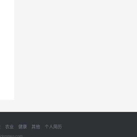
造
农业
健康
其他
个人简历
gwo.com