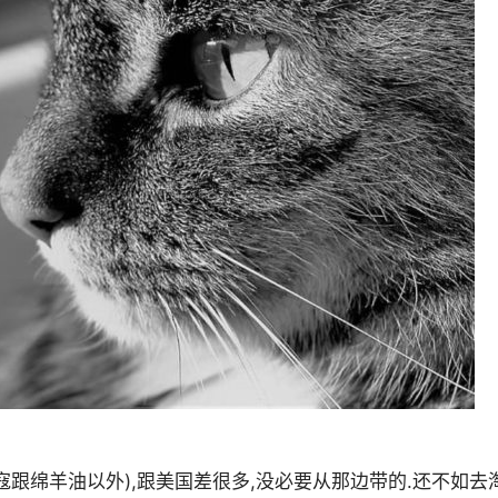
跟绵羊油以外),跟美国差很多,没必要从那边带的.还不如去