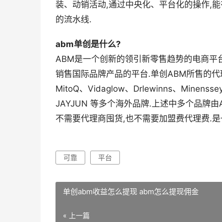
装、动销活动,通过中央化、平台化的操作,
的流水线.
abm单创是什么?
ABM是一个创新的领引新零售趋势的电商平台
销售国际品牌产品的平台.单创ABM所售的代理品牌有
MitoQ、Vidaglow、Drlewinns、Minens
JAYJUN 等多个海外品牌.上述中多个品牌
不需要代理商囤货,也不需要加盟费代理费.
可靠
平台
单创abm收益怎么提现 abm怎么提现佣金
« 上一篇