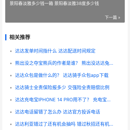
景阳春淡雅多少钱一箱 景阳春淡雅38度多少钱
下一篇 »
相关推荐
达达发单时间指什么 达达配送时间规定
熊出没之夺宝熊兵的作者是谁？ 熊出没达达兔免费观看
达达众包是做什么的？ 达达骑手众包app下载
达达骑士全责保险报多少 交强险全责赔偿比例
达达充电宝IPHONE 14 PRO用不了？ 充电宝无法冲苹果手机
达达电话留错了怎么办 达达官方投诉电话
达达利亚错过了还有机会抽吗 错过秋招还有机会吗