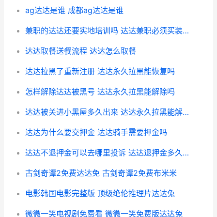
ag达达是谁 成都ag达达是谁
兼职的达达还要实地培训吗 达达兼职必须买装备吗
达达取餐送餐流程 达达怎么取餐
达达拉黑了重新注册 达达永久拉黑能恢复吗
怎样解除达达被黑号 达达永久拉黑能解除吗
达达被关进小黑屋多久出来 达达永久拉黑能解除吗
达达为什么要交押金 达达骑手需要押金吗
达达不退押金可以去哪里投诉 达达退押金多久到账
古剑奇谭2免费达达免 古剑奇谭2免费布米米
电影韩国电影完整版 顶级绝伦推理片达达兔
微微一笑电视剧免费看 微微一笑免费版达达兔