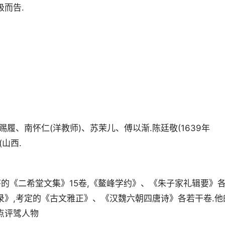
而告.
履、南怀仁(洋教师)、苏茉儿、傅以渐.陈廷敬(1639年
(山西.
序的《二希堂文集》15卷,《鳌峰学约》、《朱子家礼辑要》
录》,考定的《古文雅正》、《汉魏六朝四唐诗》各若干卷.他
点评骘人物