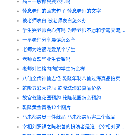
高三一般都会换老师吗
悼念老师的励志句子 悼念老师的文字
被老师表白 被老师表白怎么办
学生哭老师会心疼吗 为啥老师不愿和学霸交流,只说停好
一早老师分享晨读怎么夸
老师为啥很宠爱某个学生
老师喜欢毕业生看望吗
老师对性格内向的学生怎么样
八仙全传神仙志怪 乾隆年制八仙过海真品拍卖
乾隆五彩大花瓶 乾隆珐琅彩真品价格
故宫乾隆花园预约 乾隆花园怎么预约
乾隆黄金真品12个图片
马未都最贵一件藏品 马未都最厉害三个藏品
宰相刘罗锅之陈积善的扮演者是谁 《宰相刘罗锅》乾隆