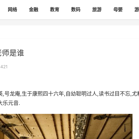
网络
金融
教育
数码
旅游
母婴
游
老师是谁
421
,号龙庵,生于康熙四十六年,自幼聪明过人,读书过目不忘,尤
大乐元音.