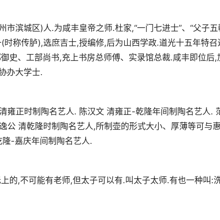
(今滨州市滨城区)人.为咸丰皇帝之师.杜家,“一门七进士”、“父子五
(时称传胪),选庶吉士,授编修,后为山西学政.道光十五年特召
都御史、工部尚书,充上书房总师傅、实录馆总裁.咸丰即位后,
协办大学士.
 清雍正时制陶名艺人. 陈汉文 清雍正-乾隆年间制陶名艺人. 
 惠逸公 清乾隆时制陶名艺人,所制壶的形式大小、厚薄等可与
清乾隆-嘉庆年间制陶名艺人.
上的,不可能有老师,但太子可以有.叫太子太师.有也一种叫: