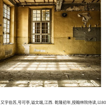
字伯苏,号可亭,谥文端,江西. 乾隆初年,授翰林院侍读,以8