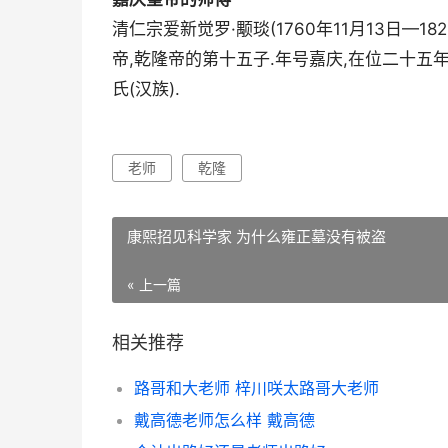
清仁宗爱新觉罗·颙琰(1760年11月13日—1
帝,乾隆帝的第十五子.年号嘉庆,在位二十五年
氏(汉族).
老师
乾隆
康熙招见科学家 为什么雍正墓没有被盗
« 上一篇
相关推荐
路哥和大老师 梓川咲太路哥大老师
戴高德老师怎么样 戴高德