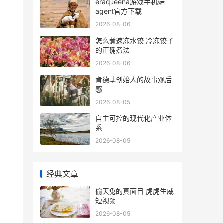
eraqueena游戏手机端
agent官方下载
2026-08-06
怎么煮速冻水饺 冷冻饺子
的正确煮法
2026-08-06
肯德基创始人的故事观后
感
2026-08-05
自主可控的现代化产业体
系
2026-08-05
经典文章
偷天兔的真面目 虎虎生威
短视频
2026-08-05
0