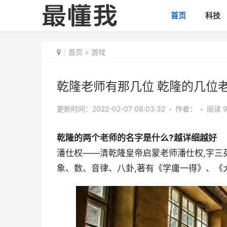
首页
科技
首页
>
游戏
乾隆老师有那几位 乾隆的几位
更新时间：2022-02-07 08:03:32
•
作者：
•
阅读 9
乾隆的两个老师的名字是什么?越详细越好
潘仕权——清乾隆皇帝启蒙老师潘仕权,字三英
象、数、音律、八卦,著有《学庸一得》、《