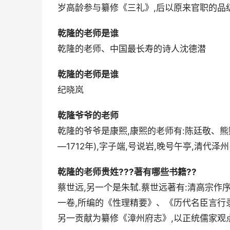
岁高龄参与纂修《三礼》,后以原来官职的品级
乾隆的老师是谁
乾隆的老师、中国最长寿的诗人沈德潜
乾隆的老师是谁
纪晓岚
乾隆爷爷的老师
乾隆的爷爷是康熙,康熙的老师有:陈廷敬、熊赐
―1712年),字子端,号说岩,晚号午亭,清代泽州
乾隆的老师贵姓???著有哪些书籍??
蔡世远,另一个是朱轼.蔡世远著有:清高宗作
一卷,所编的《性理精要》、《历代名臣言行
另一贡献为纂修《漳州府志》,以正统儒家观