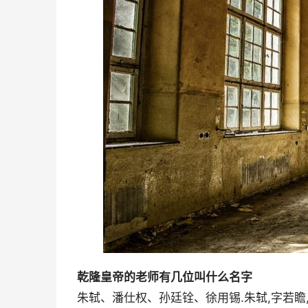
乾隆皇帝的老师有几位叫什么名字
朱轼、潘仕权、孙廷铨、徐用锡.朱轼,字若瞻,又