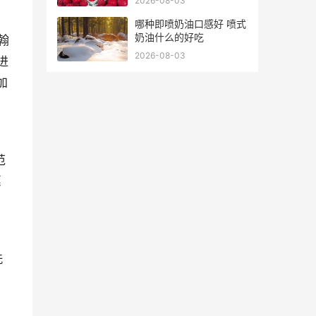
2026-08-03
哪种即喷奶油口感好 喷式
奶油什么的好吃
翰
2026-08-03
进
加
范
惠
洗