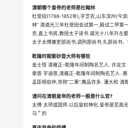
清朝哪个皇帝的老师是杜翰林
杜受田(1788-1852年),字芝农,山东滨州
林” 清道光三年杜受田会试第一,殿试二甲第一
京,直上书房,教授太子读书.道光十八年升左
太子太傅兼吏部尚书,调刑部尚书,礼部尚书、
乾隆时期紫砂壶大师有哪些
金士恒 清雍正-乾隆年间制陶名艺人. 许龙文
章恩 字迪恩,清雍正-乾隆年间制陶名艺人.
孟臣相伯仲,世称“二惠”.膺品亦多. 潘大和 
请问在清朝皇帝的老师一般是什么官?
太傅 太师或国师.以后皇权神化.皇帝是至高无
马＂的
嘉庆皇帝的师傅