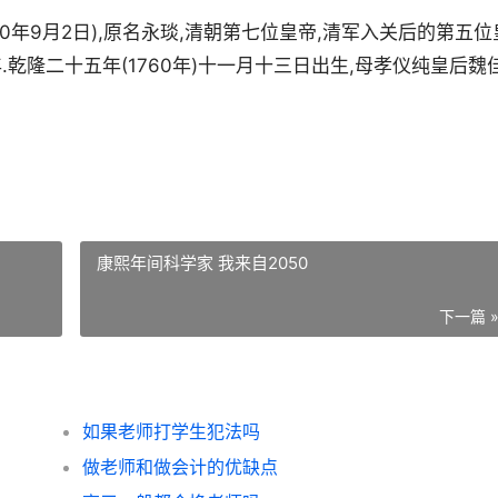
820年9月2日),原名永琰,清朝第七位皇帝,清军入关后的第五位
.乾隆二十五年(1760年)十一月十三日出生,母孝仪纯皇后魏
康熙年间科学家 我来自2050
下一篇 
如果老师打学生犯法吗
做老师和做会计的优缺点