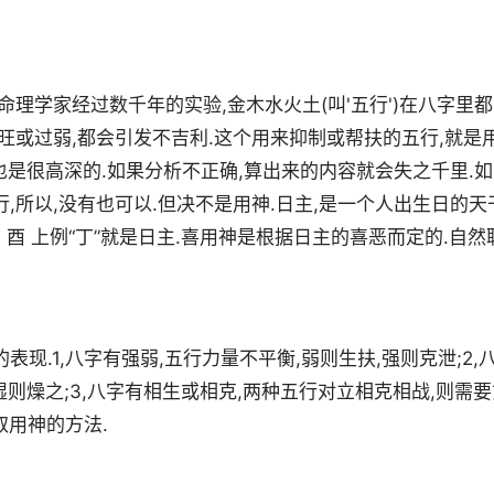
命理学家经过数千年的实验,金木水火土(叫'五行')在八字里
旺或过弱,都会引发不吉利.这个用来抑制或帮扶的五行,就是
,也是很高深的.如果分析不正确,算出来的内容就会失之千里.
,所以,没有也可以.但决不是用神.日主,是一个人出生日的天
 寅 亥 酉 上例“丁”就是日主.喜用神是根据日主的喜恶而定的.自然
现.1,八字有强弱,五行力量不平衡,弱则生扶,强则克泄;2,
湿则燥之;3,八字有相生或相克,两种五行对立相克相战,则需要
取用神的方法.