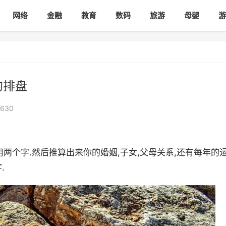
网络
金融
教育
数码
旅游
母婴
游
的排盘
630
用两个字.然后推算出来你的婚姻,子女,父母关系,还有每年的
.