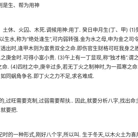
则是生、帮为用神
土休、火囚、木死.调候用神:用丁. 癸日申月生(丁、甲) (1)
生水,称为“绝处逢生”,可内弱转强.金为水之母,申为金之司令
字透出时,逢甲木则为富贵双全之命.即伤官生财格可旺我身之故
之庚金时.可得小富小贵. (3)午上有一丁显现,称“独才格”.谓
命. (4)四柱之中,庚辛过多,若无丁火之制神时,为一孤寒之命
,如同蜗角争名.即丁火之力不足,求名难成.
,过旺需要克制,过弱需要帮扶.. 因此,就要分析八字,找出命
就要把.
时的一种形式,刚好八个字,所以叫. 生于冬天,以木火土为喜