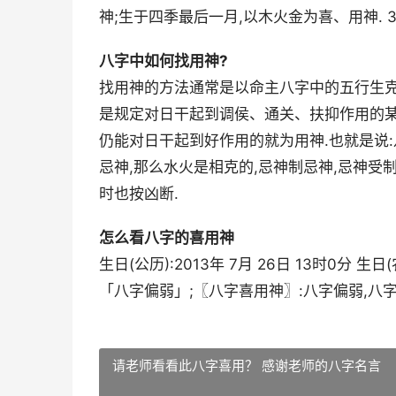
神;生于四季最后一月,以木火金为喜、用神. 3
八字中如何找用神?
找用神的方法通常是以命主八字中的五行生克
是规定对日干起到调侯、通关、扶抑作用的某
仍能对日干起到好作用的就为用神.也就是说
忌神,那么水火是相克的,忌神制忌神,忌神受
时也按凶断.
怎么看八字的喜用神
生日(公历):2013年 7月 26日 13时0分 生日
「八字偏弱」;〖八字喜用神〗:八字偏弱,八字
请老师看看此八字喜用？ 感谢老师的八字名言