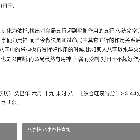
)日干.
制化为依托,找出对命局五行起到平衡作用的五行.传统命学
字便为用神.而当今做法是通过命局中其它五行的作用关系后
:八字中的忌神也有发挥好作用的时候.比如某人八字以水与火
制也是以吉断.而命局虽然有用神,但弱而受制,对日干不起好作
(农历): 癸巳年 六月 十九 未时 八 . 〖综合旺衰得分〗:-3.44分
喜「金.
八字柱 八字四柱查询