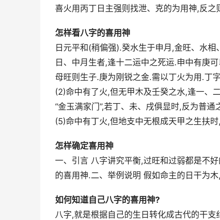
喜火用丙丁日主强则找泄、克的为用神,反之
怎样看八字的喜用神
日元平和(稍偏强).癸水生于申月,金旺、水相、
日、中月生者,逢十二运中之死运.申中有庚可以
母旺则生子.庚为刚锐之金.需以丁火为用.丁
(2)命中有了火,但无甲木及壬癸之水,逢一、二
“金玉满家门”,若丁、未、戌俱显时,反为普通之
(5)命中有丁火,但地支中无根成天甲之生扶时
怎样确定喜用神
一、引言 八字讲究平衡,过旺和过弱都是不好的
的喜用神.二、举例说明 假如命主的日干为木,
如何知道自己八字的喜用神?
八字,就是根据自己的生日转化成古代的干支纪