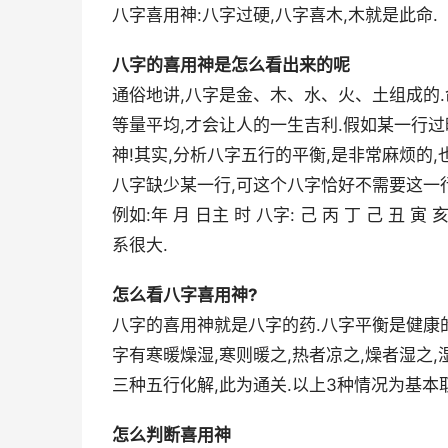
八字喜用神:八字过硬,八字喜木,木就是此命.
八字的喜用神是怎么看出来的呢
通俗地讲,八字是金、木、水、火、土组成的.
等量平均,才会让人的一生吉利.假如某一行过
神!其实,分析八字五行的平衡,是非常麻烦的
八字缺少某一行,可这个八字恰好不需要这一行
例如:年 月 日主 时 八字: 己 丙 丁 己 丑
系很大.
怎么看八字喜用神?
八字的喜用神就是八字的药.八字平衡是健康的表
字有寒暖燥湿,寒则暖之,热者凉之,燥者湿之,
三种五行化解,此为通关.以上3种情况为基本
怎么判断喜用神