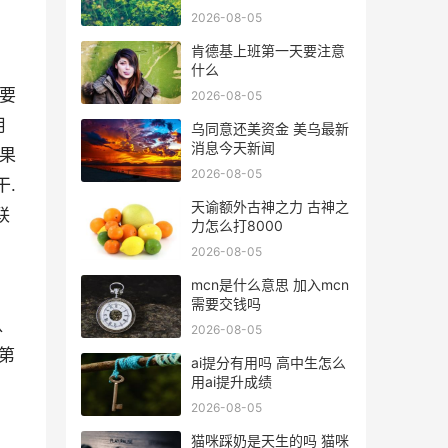
2026-08-05
肯德基上班第一天要注意
什么
都要
2026-08-05
用
乌同意还美资金 美乌最新
消息今天新闻
如果
2026-08-05
干.
天谕额外古神之力 古神之
联
力怎么打8000
2026-08-05
mcn是什么意思 加入mcn
需要交钱吗
八
2026-08-05
第
ai提分有用吗 高中生怎么
用ai提升成绩
2026-08-05
猫咪踩奶是天生的吗 猫咪