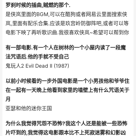
罗刹时候的插曲,贼燃的那个.
是侠岚里面的BGM,可以在酷狗或者网易云里面搜索侠
岚,里面有配乐合集.应该是玖宫岭防御阵吧,或者可以等
电影下映了再听歌识曲.我很喜欢侠岚~希望可以帮到你
有一部电影.有一个人在树林的一个小屋内读了一段魔
法咒语后.他的手就不受自己
鬼玩人2 Evil Dead II (1987)
以前小时候看的一步外国电影是一个小男孩他和爷爷住
在一起有一天晚上他看到家里的墙壁上有什么咒语关于
月
亚瑟和他的迷你王国
为什么我觉得咒怨不恐怖?我这个人还是能被一些恐怖
片吓到的,我觉得这电影跟本比不上死寂迷雾和幻影凶