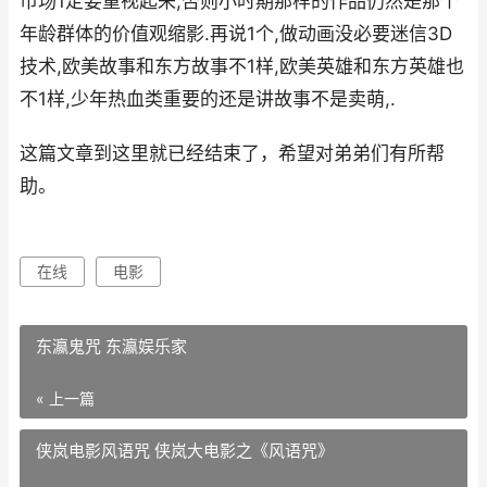
市场1定要重视起来,否则小时期那样的作品仍然是那个
年龄群体的价值观缩影.再说1个,做动画没必要迷信3D
技术,欧美故事和东方故事不1样,欧美英雄和东方英雄也
不1样,少年热血类重要的还是讲故事不是卖萌,.
这篇文章到这里就已经结束了，希望对弟弟们有所帮
助。
在线
电影
东瀛鬼咒 东瀛娱乐家
« 上一篇
侠岚电影风语咒 侠岚大电影之《风语咒》