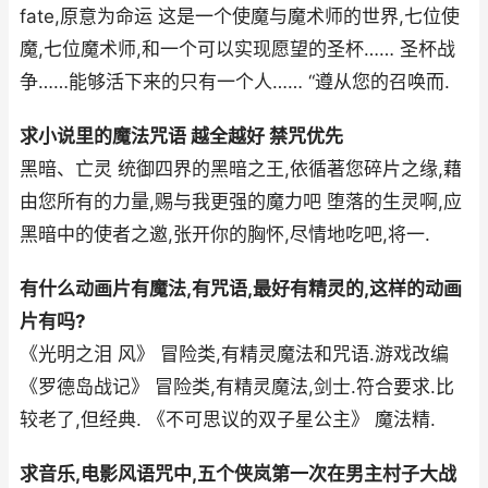
fate,原意为命运 这是一个使魔与魔术师的世界,七位使
魔,七位魔术师,和一个可以实现愿望的圣杯…… 圣杯战
争……能够活下来的只有一个人…… “遵从您的召唤而.
求小说里的魔法咒语 越全越好 禁咒优先
黑暗、亡灵 统御四界的黑暗之王,依循著您碎片之缘,藉
由您所有的力量,赐与我更强的魔力吧 堕落的生灵啊,应
黑暗中的使者之邀,张开你的胸怀,尽情地吃吧,将一.
有什么动画片有魔法,有咒语,最好有精灵的,这样的动画
片有吗?
《光明之泪 风》 冒险类,有精灵魔法和咒语.游戏改编
《罗德岛战记》 冒险类,有精灵魔法,剑士.符合要求.比
较老了,但经典. 《不可思议的双子星公主》 魔法精.
求音乐,电影风语咒中,五个侠岚第一次在男主村子大战