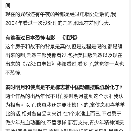
间
现在的咒怨还有午夜凶铃都是经过电脑处理后的,我
2004年看过一次没处理的咒怨,和现在差别很大.
有谁看过日本恐怖电影—《诅咒》
这个房子和故事的背景是真的,但是过程是假的,都是编
出来的啊,咒怨三部我都看过,包括美国版咒怨以及现在
出来的《咒怨:白老妇》我都看过,看多了,就觉得一点也
不恐怖.
秦时明月和侠岚是不是标志着中国动画摆脱低龄化了?
两个作品的出品年代不1样,秦时明月能到这个水准我认
为相当可以了.侠岚我还是要吐槽1下的,拿侠岚和喜羊羊
比的话,相对各自受众来讲,在1个水准上而已.不过勇于
做少年热血动画的,不管怎样,都要支持,青少年精神消费