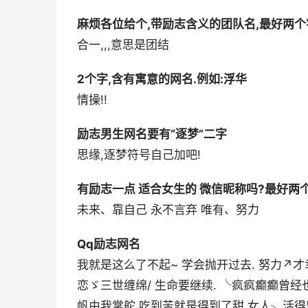
麻烦各位给个,带励志含义的团队名,最好两个
合一,,,意思是团结
2个字,含有寓意的网名.例如:浮华
情操!!
励志男生网名要有“逐梦”二字
思缘,逐梦符号自己加吧!
有励志一点 适合女生的 微信昵称吗?最好两
未来、靠自己 永不言弃 唯有、努力
Qq励志网名
我就是这么了不起~ 学会抛开过去. 努力↗才
恋ゞ三世缠绵/ 生命要继续. ╰疯疯癫癫曾经
帆由我掌舵 吃到苦就是得到了甜 女人╮活得坚