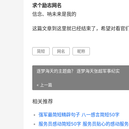
求个励志网名
信念、呐未来是我的
这篇文章到这里就已经结束了，希望对看官
简短
网名
昵称
逐梦海天的主题曲？ 逐梦海天张超军事纪实
« 上一篇
相关推荐
强军最简短精辟句子 八一感言简短50字
服务员感动简短50字 服务员贴心的感动服务