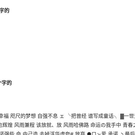
字的
个字的
幸福 咫尺的梦想 自强不息 ェ ╰把曾经 谱写成童话╮ ▓一世
也辉煌 风雨兼程 该放就、放 风雨哈佛路 命运の我手中 青春
强些 命 甴己造 去掉浮华虚夸# 放弃 ●□↘爱 承诺 丶最后