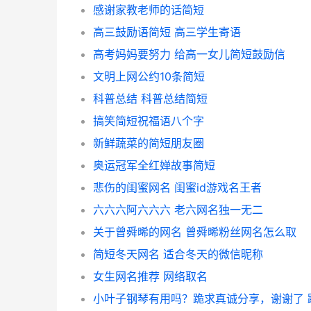
感谢家教老师的话简短
高三鼓励语简短 高三学生寄语
高考妈妈要努力 给高一女儿简短鼓励信
文明上网公约10条简短
科普总结 科普总结简短
搞笑简短祝福语八个字
新鲜蔬菜的简短朋友圈
奥运冠军全红婵故事简短
悲伤的闺蜜网名 闺蜜id游戏名王者
六六六阿六六六 老六网名独一无二
关于曾舜晞的网名 曾舜晞粉丝网名怎么取
简短冬天网名 适合冬天的微信昵称
女生网名推荐 网络取名