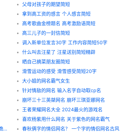
父母对孩子的期望简短
拿到高工资的感言 个人感言简短
高考歌曲金榜题名 高考激励语简短
高三儿子的一封信简短
调入新单位发言30字 工作内容简短50字
什么叫去汪星了 汪星送别简短精辟
晒自己摘菜朋友圈简短
滑雪运动的感受 滑雪感受简短20字
大小姐的网名霸气女生
针对情敌的网名 输入名字自动取cp名
崩坏三十三英桀网名 崩坏三琪亚娜网名
王者荣耀网名大全 2024最火的游戏名
喜欢杨紫用什么网名 关于紫色的网名霸气
小叶子钢琴有用吗？跪求真诚分享，谢谢了 跪求关于叶子的情侣网名
春秋俩字的情侣网名？ 一个字的情侣网名古风