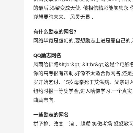
的最后,渴望变成天使. 俄相信精彩能够隽永
峩想要旳未来、 风灵无畏 .
有什么励志的网名?
网络毕竟是虚幻的,要想励志上进是靠自己的
QQ励志网名
风雨哈佛路&lt;br&gt; &lt;br&gt;
你的高考很有帮助.好像不太适合做网名,还是推荐你看看.&
岁开始乞讨、15岁母亲死于艾滋病、父亲进入
纽约时报一等奖学金,进入哈佛学习,一个真
曲励志向.
一些励志的网名
拼孒掵、改变 ˉ 洎 、趫瓒 笑傲考场 恏恏敩习