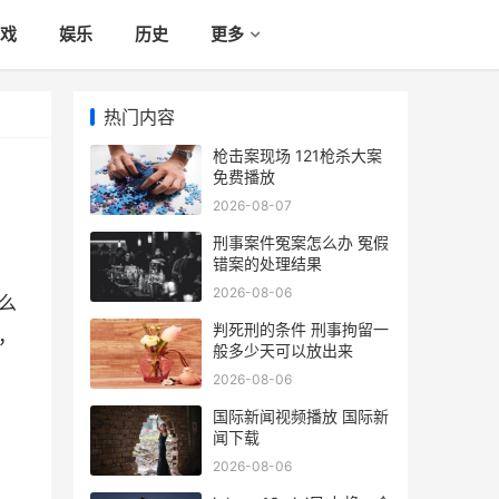
戏
娱乐
历史
更多
热门内容
枪击案现场 121枪杀大案
免费播放
2026-08-07
刑事案件冤案怎么办 冤假
错案的处理结果
2026-08-06
么
判死刑的条件 刑事拘留一
，
般多少天可以放出来
2026-08-06
国际新闻视频播放 国际新
闻下载
2026-08-06