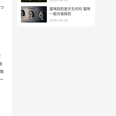
2026-08-05
春っ
猫咪踩奶是天生的吗 猫咪
一般对谁踩奶
2026-08-05
对
8
6年
一