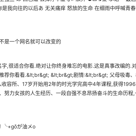
 你是我向往的以后あ 无关痛痒 怒放的生命 在细雨中呼喊青
,不是一个网名就可以改变的
这是个电影名字,很适合你看.绝对让你终身难忘的电影.这是真事改编的.
lt;br&gt; &lt;br&gt;剧情:&lt;br&gt; 父母吸毒、
收容所、17岁开始用2年的时光学完高中4年课程,获得199
实、努力女孩的人生经历、一段自强不息昂扬奋斗的生命历程,
 ╰+gǒが油メo