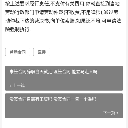
按上述要求履行责任,不支付有关费用,你就直接到当地
劳动行政部门申请劳动仲裁(不收费,不用律师),通过劳
动仲裁下达的裁决书,向单位索赔,如果还不赔,可申请法
院强制执行.
劳动合同
直接
未签合同辞职当天就走 没签合同 能立马走人吗
« 上一篇
没签合同自离有工资吗 没签合同一告一个准吗
下一篇 »