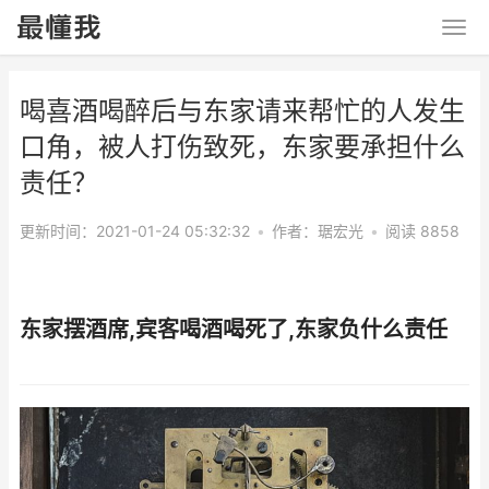
喝喜酒喝醉后与东家请来帮忙的人发生
口角，被人打伤致死，东家要承担什么
责任？
更新时间：2021-01-24 05:32:32
•
作者：
琚宏光
•
阅读 8858
东家摆酒席,宾客喝酒喝死了,东家负什么责任