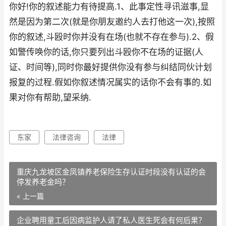
你好!你的叙述能力有待提高.1、此事定性寻讯滋事,显
然是因为第二次(就是你朋友邀约人去打他这一次),按照
你的叙述,斗殴时你并没有在场(也就不存在参与).2、假
如警传唤你的话,你只要列出斗殴你不在场的证据(人
证、时间等),同时你最好提供你没有参与纠结同伙计划
报复的过程.假如你叙述情况属实的话你不会有事的.如
果对你有帮助,望采纳.
东家
法律咨询
法律
重庆九龙坡区金凤镇养老保险生存认证时段没有认证的会
停发养老金吗？
« 上一篇
企业聘用童工后因病监护人请了私人医生死会有何后果？