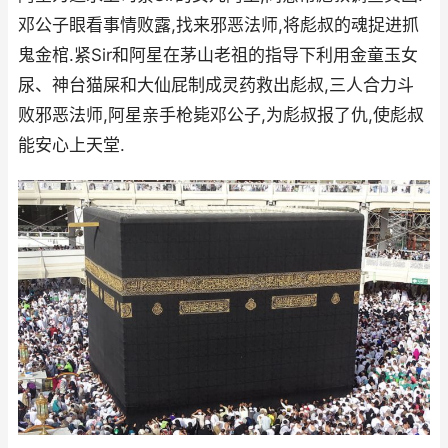
邓公子眼看事情败露,找来邪恶法师,将彪叔的魂捉进抓
鬼金棺.紧Sir和阿星在茅山老祖的指导下利用金童玉女
尿、神台猫屎和大仙屁制成灵药救出彪叔,三人合力斗
败邪恶法师,阿星亲手枪毙邓公子,为彪叔报了仇,使彪叔
能安心上天堂.