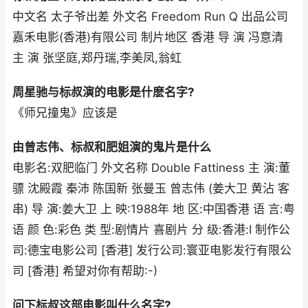
中文名 太子爷出差 外文名 Freedom Run Q 出品公司
嘉禾电影(香港)有限公司 制片地区 香港 导 演 冯意清
主 演 张坚庭,郑丹瑞,李美凤,翁虹
周星驰与标叔演的电影是什麽名字?
《师兄撞鬼》应该是
由曾志伟、标叔和肥姐演的鬼片是什么
电影名:双肥临门 外文名称 Double Fattiness 主 演:董
骠 沈殿霞 秦沛 陈国新 张曼玉 曾志伟 (姜大卫 黄沾 客
串) 导 演:姜大卫 上 映:1988年 地 区:中国香港 语 言:粤
语 颜 色:彩色 类 型:剧情片 喜剧片 分 级:香港:I 制作公
司:德宝电影公司 [香港] 发行公司:寰亚电影发行有限公
司 [香港] 希望对你有帮助:-)
问下标叔这部电影叫什么名字?