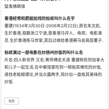
猛鬼佛跳墙
香港经常和肥姐拍戏的标叔叫什么名字
董骠(1934年3月30日-2006年2月22日),原名朱文彪,
生於香港,祖籍浙江宁波,是香港马评人、电视、电影演
员.生於香港练马世家,其后过继给香港赛马会高层董子.
标叔演过一部电影在炒扬州炒饭的叫什么名
片名:四人新世界 又名:黄师傅走天涯 董骠移民到加拿大
和儿子一起生活,在中餐馆里吃到一顿极其难吃的炒饭,
遂找老板娘理论,并当众露两手,现炒出一盘极其美味的
炒饭.
电影