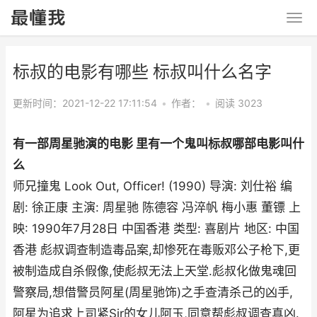
标叔的电影有哪些 标叔叫什么名字
更新时间：2021-12-22 17:11:54
•
作者：
•
阅读 3023
有一部周星驰演的电影 里有一个鬼叫标叔哪部电影叫什
么
师兄撞鬼 Look Out, Officer! (1990) 导演: 刘仕裕 编
剧: 徐正康 主演: 周星驰 陈德容 冯淬帆 梅小惠 董镖 上
映: 1990年7月28日 中国香港 类型: 喜剧片 地区: 中国
香港 彪叔调查制造毒品案,却惨死在毒贩邓公子枪下,更
被制造成自杀假像,使彪叔无法上天堂.彪叔化做鬼魂回
警察局,想借警员阿星(周星驰饰)之手查清杀己的凶手,
阿星为追求上司紧Sir的女儿阿玉,同意帮彪叔调查真凶.