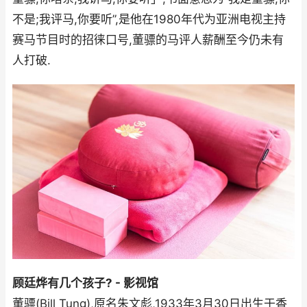
不是;我评马,你要听”,是他在1980年代为亚洲电视主持
赛马节目时的招徕口号,董骠的马评人薪酬至今仍未有
人打破.
顾廷烨有几个孩子? - 影视馆
董骠(Bill Tung),原名朱文彪,1933年3月30日出生于香