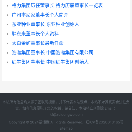
格力集团历任董事长 格力历届董事长一览表
广州本尼家董事长个人简介
东亚种业董事长 东亚种业创始人
胖东来董事长个人资料
太白金矿董事长最新任命
浩瀚集团董事长 中国浩瀚集团有限公司
红牛集团董事长 中国红牛集团创始人
本站所有信息均来源于互联网搜集，并不代表本站观点，本站不对其真实合法性负
责。如有信息侵犯了您的权益，请告知，本站将立刻删除 Email：
kf@zuidongwo.com
Copyright © 2024
最懂我
All Rights Reserved.
辽ICP备2020013165号
sitemap