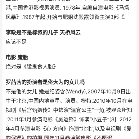
港,中国香港影视男演员. 1978年,自编自演电影《马场
风暴》.1987年起,开始与肥姐沈殿霞领衔主演3部《.
李政是不是标叔的儿子 天桥风云
应该不是
电影 魔胎
绝对是《猛鬼食人胎》
罗茜茜的扮演者是佟大为的女儿吗
不是他的女儿.她是纪姿含(Wendy),2007年10月9日出
生于北京,中国内地童星、演员、模特.2010年10月在电
视剧《后宫甄嬛传》中饰演“温宜公主”一角,被观众所知
.2011年1月参演电影《吴运铎》饰演“小豆子”[3] .2012
年4月参演电影《心·方向》饰演”北北“,以及电视剧《爱
的保镖》的拍摄,同年11月参演微电影《不愿迟