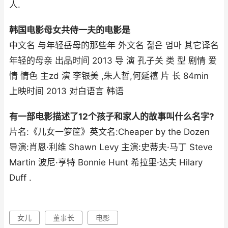
人.
韩国电影母女共侍一夫的电影是
中文名 与年轻岳母的那些年 外文名 젊은 엄마 其它译名
年轻的母亲 出品时间 2013 导 演 孔子关 类 型 剧情 爱
情 情色 主zd 演 李银美 ,朱人哲,何延禧 片 长 84min
上映时间 2013 对白语言 韩语
有一部电影描述了12个孩子和家人的故事叫什么名字?
片名:《儿女一箩筐》英文名:Cheaper by the Dozen
导演:肖恩·利维 Shawn Levy 主演:史蒂夫·马丁 Steve
Martin 波尼·亨特 Bonnie Hunt 希拉里·达夫 Hilary
Duff .
女儿
董事长
电影