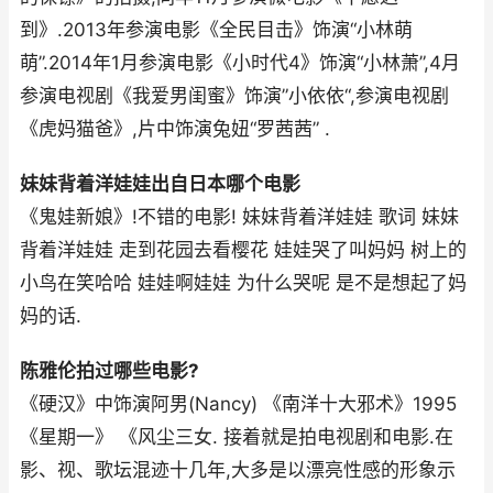
到》.2013年参演电影《全民目击》饰演“小林萌
萌”.2014年1月参演电影《小时代4》饰演“小林萧”,4月
参演电视剧《我爱男闺蜜》饰演”小依依“,参演电视剧
《虎妈猫爸》,片中饰演兔妞“罗茜茜” .
妹妹背着洋娃娃出自日本哪个电影
《鬼娃新娘》!不错的电影! 妹妹背着洋娃娃 歌词 妹妹
背着洋娃娃 走到花园去看樱花 娃娃哭了叫妈妈 树上的
小鸟在笑哈哈 娃娃啊娃娃 为什么哭呢 是不是想起了妈
妈的话.
陈雅伦拍过哪些电影?
《硬汉》中饰演阿男(Nancy) 《南洋十大邪术》1995
《星期一》 《风尘三女. 接着就是拍电视剧和电影.在
影、视、歌坛混迹十几年,大多是以漂亮性感的形象示