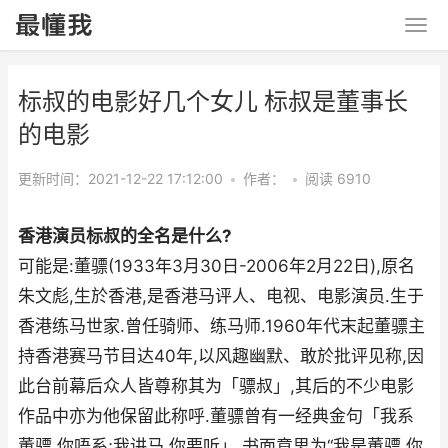
标叔的电影好几个女儿 标叔是董事长
的电影
更新时间：2021-12-22 17:12:00
•
作者：
•
阅读 6910
香港演员标叔的全名是什么?
可能是:董骠(1933年3月30日-2006年2月22日),原名
朱文彪,生於香港,是香港马评人、电视、电影演员.生于
香港练马世家.曾任骑师、练马师.1960年代末起董骠主
持香港赛马节目达40年,以风趣幽默、敢於批评见称,因
此台前幕后众人皆尊称其为「骠叔」,其后的不少电影
作品中亦为他保留此称呼.董骠曾有一经典金句「我系
董骠,你唔系;我讲马,你要听」,书面意思为“我是董骠,你