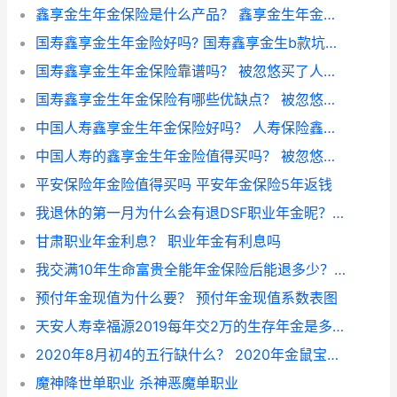
鑫享金生年金保险是什么产品？ 鑫享金生年金保险 b款
国寿鑫享金生年金险好吗? 国寿鑫享金生b款坑人吗
国寿鑫享金生年金保险靠谱吗？ 被忽悠买了人寿鑫享金生
国寿鑫享金生年金保险有哪些优缺点？ 被忽悠买了人寿鑫享金生
中国人寿鑫享金生年金保险好吗？ 人寿保险鑫享金生缺点
中国人寿的鑫享金生年金险值得买吗？ 被忽悠买了人寿鑫享金生
平安保险年金险值得买吗 平安年金保险5年返钱
我退休的第一月为什么会有退DSF职业年金昵？ dsf职业年金多久发一次
甘肃职业年金利息？ 职业年金有利息吗
我交满10年生命富贵全能年金保险后能退多少？ 平安尊越人生10年能退保吗
预付年金现值为什么要？ 预付年金现值系数表图
天安人寿幸福源2019每年交2万的生存年金是多少 天安人寿安享利b款2年
2020年8月初4的五行缺什么？ 2020年金鼠宝宝五行缺什么
魔神降世单职业 杀神恶魔单职业