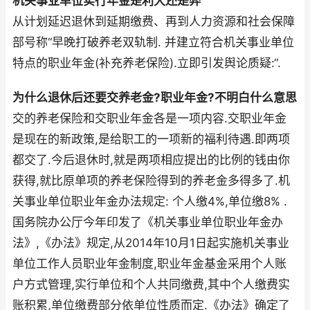
机关事业单位实行年金是利大还是弊
从计划延迟退休到延期缴费、再到人力资源和社会保障
部号称“早晚打破养老双轨制. 并建立符合机关事业单位
特点的职业年金(补充养老保险).立即引发舆论质疑:“.
为什么退休后还要交养老金?职业年金?不明白什么意思
交的养老保险和交职业年金各是一项内容.交职业年金
是现在的新政策,是给职工的一项新的福利待遇.即两项
都交了.今后退休时,就是两项相应提出的比例的钱由你
获得,就比原单项的养老保险得到的养老金多得多了.机
关事业单位职业年金办法规定: 个人缴4%,单位缴8% .
国务院办公厅今年印发了《机关事业单位职业年金办
法》,《办法》规定,从2014年10月1日起实施机关事业
单位工作人员职业年金制度,职业年金基金采用个人账
户方式管理,实行单位和个人共同缴费,其中个人缴费实
账积累,单位缴费部分依单位性质而定.《办法》确定了