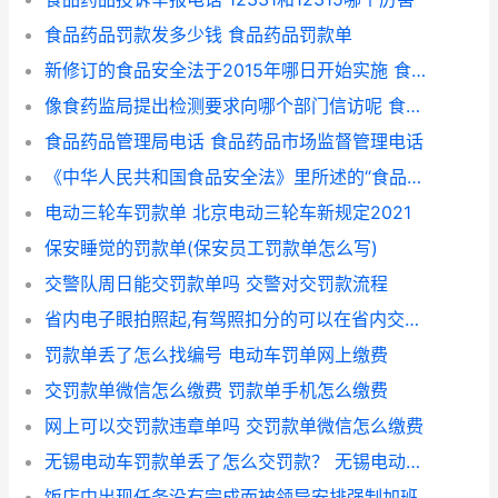
食品药品罚款发多少钱 食品药品罚款单
新修订的食品安全法于2015年哪日开始实施 食品药品投诉举报电话
像食药监局提出检测要求向哪个部门信访呢 食品药品乱收费归谁管
食品药品管理局电话 食品药品市场监督管理电话
《中华人民共和国食品安全法》里所述的“食品药品监督管理部门”具体指代哪些部门？
电动三轮车罚款单 北京电动三轮车新规定2021
保安睡觉的罚款单(保安员工罚款单怎么写)
交警队周日能交罚款单吗 交警对交罚款流程
省内电子眼拍照起,有驾照扣分的可以在省内交警队开罚款单吗？ 外省电子眼违章有扣分
罚款单丢了怎么找编号 电动车罚单网上缴费
交罚款单微信怎么缴费 罚款单手机怎么缴费
网上可以交罚款违章单吗 交罚款单微信怎么缴费
无锡电动车罚款单丢了怎么交罚款？ 无锡电动车违章罚款怎么交
饭店中出现任务没有完成而被领导安排强制加班，并且有时会签过失单，罚款单这种行为合法吗？