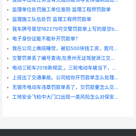
监理单位处罚施工单位准则 监理工程师罚款单
监理施工队伍处罚 监理工程师罚款单
我车牌号是甘f82279可交警罚款单上写的是甘b82279用交罚款吗身份证号，姓名是对的！
电子身份证能不能补开罚款单？
我在公司上晚班睡觉，被扣500块钱工资，我可以拒签罚款单吗？(晚班是什么意思)
交警罚单丢了编号查询,在贵州无证驾驶浙江交警队可以查开的罚款单单号吗?
电动三轮车2018新规定,，三轮电动车被当下，这是罚款单吗？
上班出了交通事故。公司给你开罚款单怎么处理？
无锡市电动车违章罚款单丢了，交罚款要怎么交？
工地安全飞检中大门口出现一类风险怎么对保安公司开罚款单？