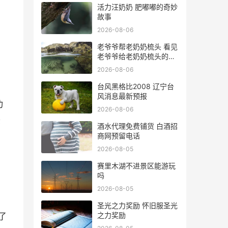
活力汪奶奶 肥嘟嘟的奇妙
故事
2026-08-06
老爷爷帮老奶奶梳头 看见
老爷爷给老奶奶梳头的祝
福语
2026-08-06
台风黑格比2008 辽宁台
风消息最新预报
功
2026-08-06
萎
酒水代理免费铺货 白酒招
商网预留电话
2026-08-05
赛里木湖不进景区能游玩
吗
2026-08-05
圣光之力奖励 怀旧服圣光
之力奖励
了