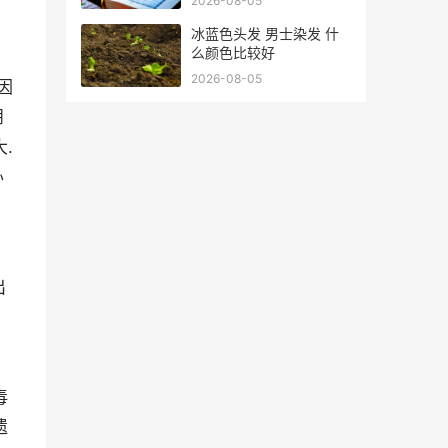
2026-08-05
冰蓝色头发 男士染发 什
么颜色比较好
2026-08-05
因
朋
.
办
出
毒
遗