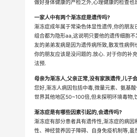
做好身体健康的产检之外,心理健康的检查也
一家人中有两个渐冻症是遗传吗?
渐冻症成年属于常染色体显性遗传,你的朋友
组合都为隐形aa,这说明只要他的遗传细胞不
友的弟弟发病是因为遗传病所致,散发性病例
你的朋友应该是没问题的.放心. 对于你的补充
法预.
母亲为渐冻人,父亲正常,没有家族遗传,儿子
您好,渐冻人病因包括中毒,微量元素、氨基酸
世界其他地区50~100倍,但未探明环境毒物
渐冻症是有哪些因素引起的,会遗传吗?
渐冻症有部分患者具有遗传性,渐冻症的病因
性、神经营养因子障碍、自身免疫机制等,虽