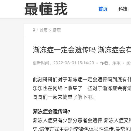
首页
科技
首页
>
健康
渐冻症一定会遗传吗 渐冻症会
更新时间：2022-08-01 15:14:29
•
作者：乐乐
•
阅
此刻哥哥们对于渐冻症一定会遗传吗到底有
乐乐也在网络上收集了一些对于渐冻症会有
哥哥们一起来简单了解下吧。
渐冻症会遗传吗?
渐冻人症只有少部分患者会遗传,渐冻人症又称
史,遗传方式主要为常染色体显性遗传,最常见