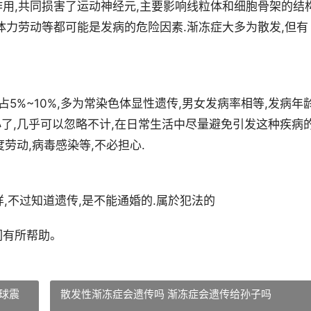
用,共同损害了运动神经元,主要影响线粒体和细胞骨架的结
体力劳动等都可能是发病的危险因素.渐冻症大多为散发,但有
5%~10%,多为常染色体显性遗传,男女发病率相等,发病年
小了,几乎可以忽略不计,在日常生活中尽量避免引发这种疾病
度劳动,病毒感染等,不必担心.
样,不过知道遗传,是不能通婚的.属於犯法的
们有所帮助。
球震
散发性渐冻症会遗传吗 渐冻症会遗传给孙子吗