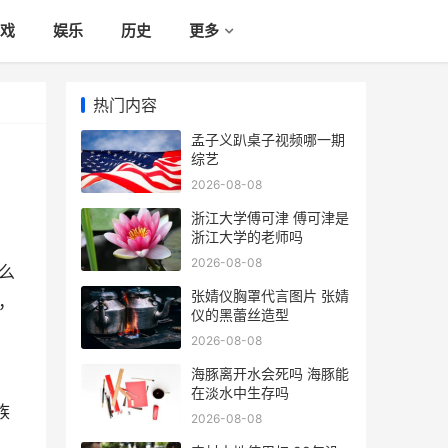
戏
娱乐
历史
更多
热门内容
孟子义趴桌子视频哪一期
综艺
2026-08-08
浙江大学傅可津 傅可津是
浙江大学的老师吗
2026-08-08
么
张婧仪胸罩代言图片 张婧
，
仪的黑蕾丝造型
2026-08-08
海豚离开水会死吗 海豚能
在淡水中生存吗
族
2026-08-08