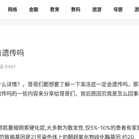
网络
金融
教育
数码
旅游
母婴
游
有遗传吗
读 8987
什么详情？，哥哥们都想要了解一下渐冻症一定会遗传吗，那
遗传吗的一些内容来分享给哥哥们，背后原因究竟是怎么回事
肌萎缩侧索硬化症,大多数为散发性,仅5%-10%的患者有家
的致病基因是21号染色体上的酮超氧化物歧化酶基因,约20.