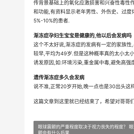
传背景基础上的氧化应激损害和兴奋性毒性作
和功能,有资料显示老年男性、外伤史、过度
5%-10%的患者.
渐冻症孕妇生宝宝是健康的,他以后会发病吗
这个不太好说,渐冻症的发病有一定的家族性,占
较早,平均为49岁.但是这种概率真的太小太
诱发原因,如:环境污染,重金属中毒,避免高强
遗传渐冻症多久会发病
说不准,正常20岁开始,晚一点也是30出头这
这篇文章到这里就已经结束了，希望对哥哥
眼球震颤的严重程度取决于视力丧失的程度？ 眼
颤会有什么后果