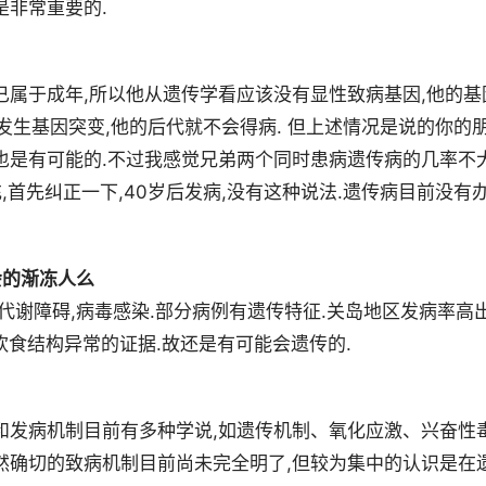
是非常重要的.
已属于成年,所以他从遗传学看应该没有显性致病基因,他的基
发生基因突变,他的后代就不会得病. 但上述情况是说的你的
也是有可能的.不过我感觉兄弟两个同时患病遗传病的几率不大
,首先纠正一下,40岁后发病,没有这种说法.遗传病目前没有
会的渐冻人么
代谢障碍,病毒感染.部分病例有遗传特征.关岛地区发病率高
,饮食结构异常的证据.故还是有可能会遗传的.
和发病机制目前有多种学说,如遗传机制、氧化应激、兴奋性
然确切的致病机制目前尚未完全明了,但较为集中的认识是在