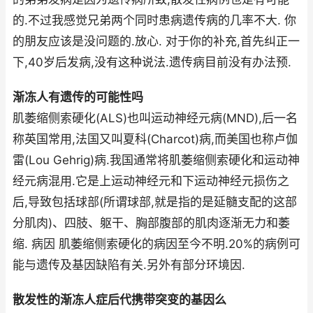
的.不过我感觉兄弟两个同时患病遗传病的几率不大. 你
的朋友应该是没问题的.放心. 对于你的补充,首先纠正一
下,40岁后发病,没有这种说法.遗传病目前没有办法预.
渐冻人有遗传的可能性吗
肌萎缩侧索硬化(ALS)也叫运动神经元病(MND),后一名
称英国常用,法国又叫夏科(Charcot)病,而美国也称卢伽
雷(Lou Gehrig)病.我国通常将肌萎缩侧索硬化和运动神
经元病混用.它是上运动神经元和下运动神经元损伤之
后,导致包括球部(所谓球部,就是指的是延髓支配的这部
分肌肉)、四肢、躯干、胸部腹部的肌肉逐渐无力和萎
缩. 病因 肌萎缩侧索硬化的病因至今不明.20%的病例可
能与遗传及基因缺陷有关.另外有部分环境因.
散发性的渐冻人症后代携带突变的基因么