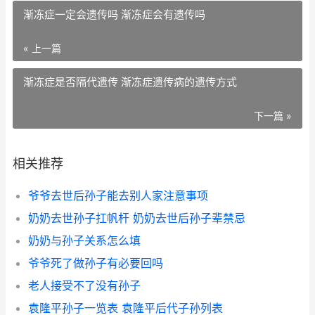
渐冻症一定会遗传吗 渐冻症会有遗传吗
« 上一篇
渐冻症是否隔代遗传 渐冻症遗传病的遗传方式
下一篇 »
相关推荐
爷爷去世后孙子能去别人家注意事项
奶奶去世孙子扛帆杆 奶奶去世后孙子辈禁忌
奶奶与孙子关系怎么填
爷爷死了做孙子有必要回吗
老人接受不了没有孙子
袁隆平孙子一览表 袁隆平后代子孙列表