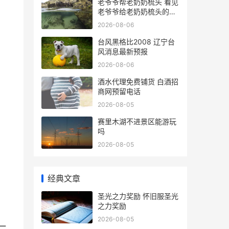
老爷爷帮老奶奶梳头 看见
老爷爷给老奶奶梳头的祝
福语
2026-08-06
台风黑格比2008 辽宁台
风消息最新预报
2026-08-06
酒水代理免费铺货 白酒招
商网预留电话
2026-08-05
赛里木湖不进景区能游玩
吗
2026-08-05
经典文章
圣光之力奖励 怀旧服圣光
之力奖励
2026-08-05
一