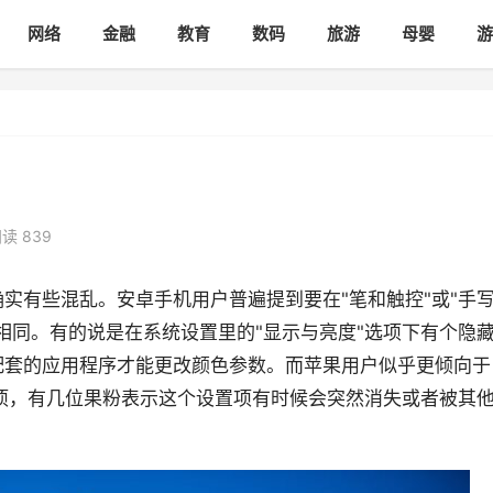
网络
金融
教育
数码
旅游
母婴
游
读 839
实有些混乱。安卓手机用户普遍提到要在"笔和触控"或"手
相同。有的说是在系统设置里的"显示与亮度"选项下有个隐
配套的应用程序才能更改颜色参数。而苹果用户似乎更倾向于
关选项，有几位果粉表示这个设置项有时候会突然消失或者被其