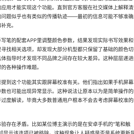
的应用才能实现这个功能。直到官方客服在社交媒体上解释清
的问题似乎也有类似的传播轨迹——最初的信息可能不够准确
和补充。
写笔的配套APP里调整颜色参数，结果发现实际书写效果和
里寻找相关选项，却发现大部分机型都只保留了基础的颜色切
具体指导时才发现不同品牌之间存在较大差异。这种层层递进
时的各种操作难题。
者提到这个功能其实跟屏幕校准有关。他们指出如果手机屏幕
参数也可能出现异常显示。这种说法让原本以为是简单操作的
于过度解读，毕竟大多数普通用户根本不会去考虑屏幕校准的
验存在矛盾。比如某位博主演示的是在安卓手机的"笔和触
却显示该选项已被移除。这种现象让人疑惑是否是系统更新