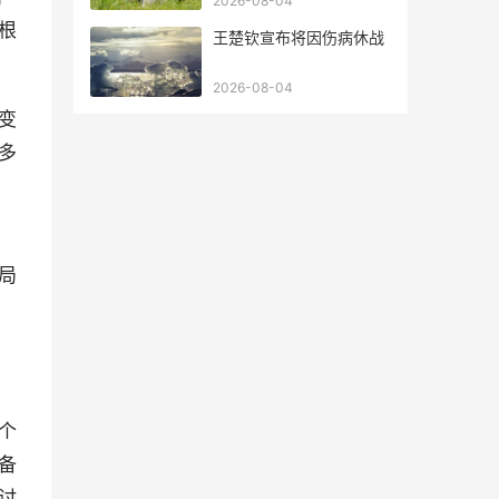
2026-08-04
根
王楚钦宣布将因伤病休战
2026-08-04
变
多
局
个
备
讨