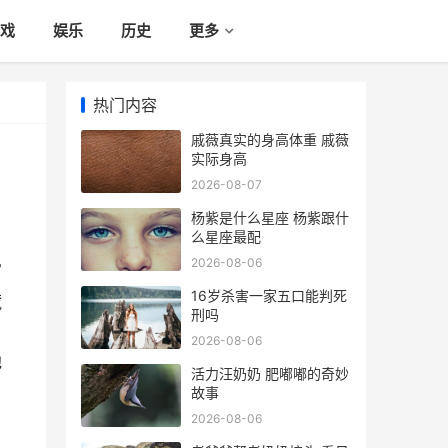
戏
娱乐
历史
更多
热门内容
戚薇真实的身高体重 戚薇
实际身高
2026-08-07
杨紫是什么星座 杨紫跟什
么星座最配
2026-08-06
写
16岁杀害一家五口能判死
藏
刑吗
2026-08-06
他
活力汪奶奶 肥嘟嘟的奇妙
故事
2026-08-06