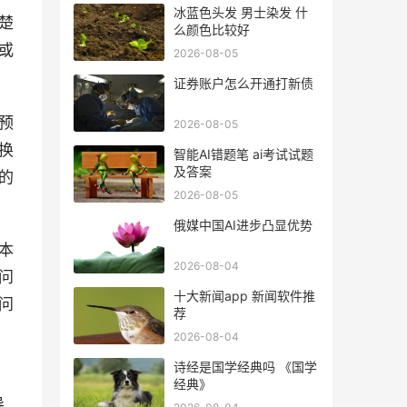
冰蓝色头发 男士染发 什
楚
么颜色比较好
或
2026-08-05
证券账户怎么开通打新债
预
2026-08-05
换
智能AI错题笔 ai考试试题
及答案
的
2026-08-05
俄媒中国AI进步凸显优势
本
2026-08-04
问
十大新闻app 新闻软件推
问
荐
2026-08-04
诗经是国学经典吗 《国学
经典》
导