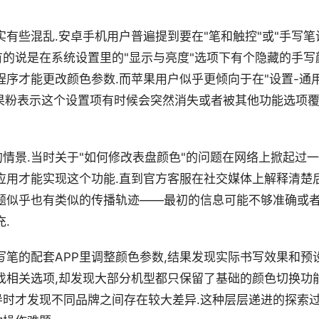
有些混乱.安卓手机用户普遍提到要在"笔和触控"或"手写笔
有的说是在系统设置里的"显示与亮度"选项下有个隐藏的手写
序才能更改颜色参数.而苹果用户似乎更倾向于在"设置-通用
位果粉表示这个设置项有时候会突然消失或者被其他功能选项
情景.当时关于"如何修改表盘颜色"的问题在网络上掀起过一
应用才能实现这个功能.直到官方客服在社交媒体上解释清楚
题似乎也有类似的传播轨迹——最初的信息可能不够准确或
.
写笔的配套APP里调整颜色参数,结果发现实际书写效果和预
找相关选项,却发现大部分机型都只保留了基础的颜色切换功能
时才发现不同品牌之间存在较大差异.这种层层递进的探索