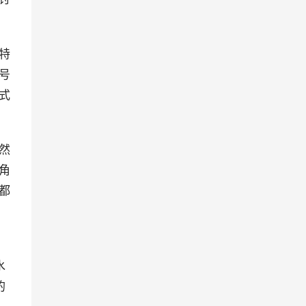
特
号
式
然
角
都
水
的