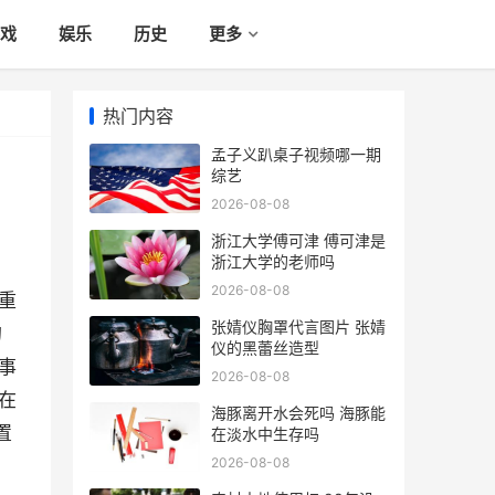
戏
娱乐
历史
更多
热门内容
孟子义趴桌子视频哪一期
综艺
2026-08-08
浙江大学傅可津 傅可津是
浙江大学的老师吗
2026-08-08
重
张婧仪胸罩代言图片 张婧
的
仪的黑蕾丝造型
事
2026-08-08
在
海豚离开水会死吗 海豚能
置
在淡水中生存吗
2026-08-08