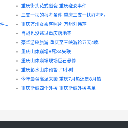
重庆街头花式碰瓷 重庆碰瓷事件
三支一扶的报考条件 重庆三支一扶好考吗
公交车坠江事故原因 2018重庆公交车坠江事件视频
重庆万州女乘客照片 万州刘伟萍
肖战也没逃过重庆落地签
豪华游轮旅游 重庆至三峡游轮五天4晚
重庆山体崩塌8死34失联
重庆山体崩塌现场巨石悬停
重庆彭水山崩预警了1小时
今年最强高温来袭 重庆7月热还是8月热
重庆斯威四个外援 重庆斯威外援名单