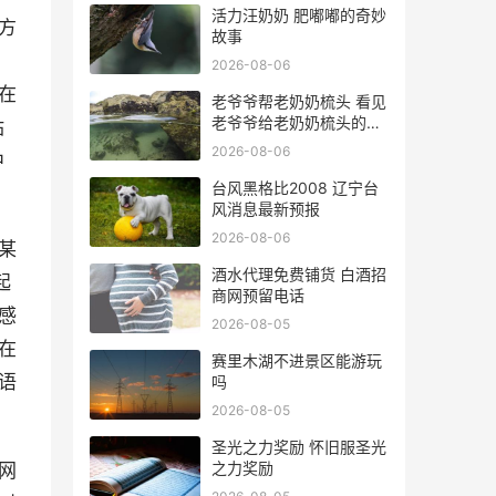
活力汪奶奶 肥嘟嘟的奇妙
方
故事
2026-08-06
在
老爷爷帮老奶奶梳头 看见
老爷爷给老奶奶梳头的祝
站
福语
2026-08-06
中
台风黑格比2008 辽宁台
风消息最新预报
2026-08-06
某
酒水代理免费铺货 白酒招
起
商网预留电话
感
2026-08-05
在
赛里木湖不进景区能游玩
语
吗
2026-08-05
圣光之力奖励 怀旧服圣光
之力奖励
网