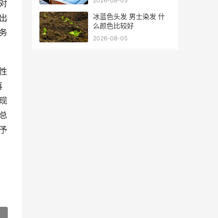
2026-08-05
对
冰蓝色头发 男士染发 什
出
么颜色比较好
务
2026-08-05
性
再
现
总
予