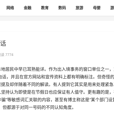
网络
金融
教育
数码
旅游
母婴
游
话
读 7774
本地居民中早已耳熟能详。作为出入境事务的窗口单位之一，
电话，并且在官方网站和宣传资料上都有明确标注。但奇怪
繁提及却伴随着不同的解读。有人提到它其实是用来处理紧急
人坚持认为即使是在节假日也应保证有人值守。更有趣的是，
诈骗”等敏感词汇关联的内容，甚至有博主称这是“某个部门设
，但都源于对同一号码的不同认知角度。