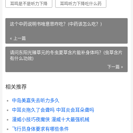
耳鸣是不是听力下降
耳鸣听力下降吃什么药
这个中药说明书啥意思咋吃？(中药该怎么吃？)
« 上一篇
请问东阳光臻草元的冬虫夏草含片能补身体吗？(虫草含片
有什么功效)
下一篇 »
相关推荐
中岛美嘉失去听力多久
中耳炎拖久了会聋吗 中耳炎会耳朵聋吗
漫威小技巧夜魔侠 漫威十大最强机械
飞行员身体要求有哪些条件