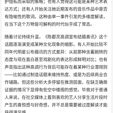
护隐私而采取的策略；也有人觉得这可能是某种艺术表
达方式；还有人开始关注她近期发布的音乐作品中是否
有隐喻性的歌词。这种由单一事件引发的多维度解读，
在当下这个万物皆可解构的时代似乎成了常态。
随着讨论持续升温，《陈都灵高调宣布结婚喜讯》这个
话题逐渐演变成某种文化现象的缩影。有人开始比较不
同年代明星公布婚讯的方式差异：从前那种含蓄婉转的
态度与现在直白甚至戏剧化的表达形成鲜明对比；也有
声音指出这种高调行为背后可能存在着某种行业潜规则
——比如通过制造话题来维持热度、或是为后续商业合
作铺路。但这些分析大多停留在推测层面，在缺乏确凿
证据的情况下显得有些空中楼阁的感觉。毕竟对于普通
人来说，在社交媒体上看到喜欢的艺人分享生活片段时
产生的喜悦感与好奇感，并不总是需要被过度解读才能
获得满足感。