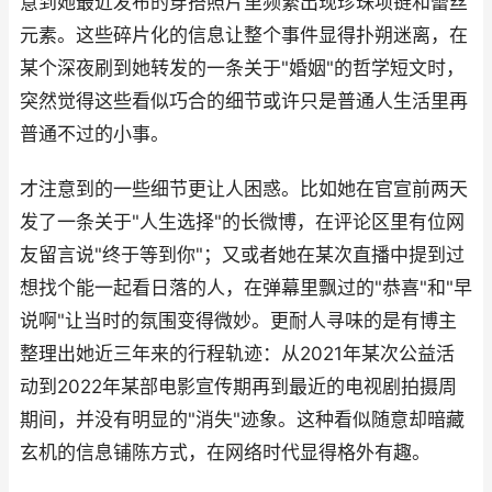
意到她最近发布的穿搭照片里频繁出现珍珠项链和蕾丝
元素。这些碎片化的信息让整个事件显得扑朔迷离，在
某个深夜刷到她转发的一条关于"婚姻"的哲学短文时，
突然觉得这些看似巧合的细节或许只是普通人生活里再
普通不过的小事。
才注意到的一些细节更让人困惑。比如她在官宣前两天
发了一条关于"人生选择"的长微博，在评论区里有位网
友留言说"终于等到你"；又或者她在某次直播中提到过
想找个能一起看日落的人，在弹幕里飘过的"恭喜"和"早
说啊"让当时的氛围变得微妙。更耐人寻味的是有博主
整理出她近三年来的行程轨迹：从2021年某次公益活
动到2022年某部电影宣传期再到最近的电视剧拍摄周
期间，并没有明显的"消失"迹象。这种看似随意却暗藏
玄机的信息铺陈方式，在网络时代显得格外有趣。