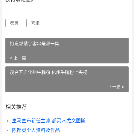
都灵
喜讯
娘道郭靖宇客串是哪一集
« 上一篇
茂名开店化州牛腩粉 化州牛腩粉上央视
下一篇 »
相关推荐
皇马宣布新任主帅 都灵vs尤文图斯
陈都灵个人资料及作品