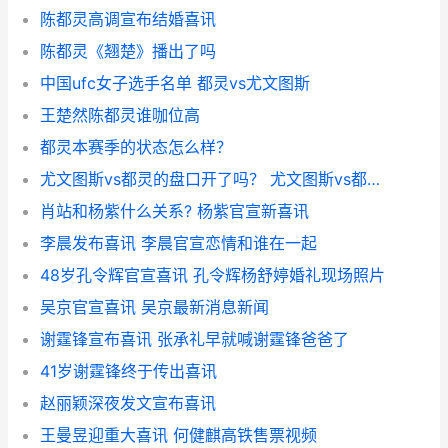
陈都灵高调宣布结婚喜讯
陈都灵《翘楚》播出了吗
中国ufc女子选手名单 都灵vs尤文图斯
王楚然陈都灵谁咖位高
都灵本赛季的状态怎么样？
尤文图斯vs都灵的盘口开了吗？ 尤文图斯vs都灵几比几
肖站和杨紫什么关系? 杨紫官宣新喜讯
李晨发布喜讯 李晨官宣恋情和谁在一起
48岁孔令辉官宣喜讯 孔令辉杨舒婷婚礼现场照片
吴京官宣喜讯 吴京最新消息新闻
谢霆锋宣布喜讯 张承礼早就喊谢霆锋爸爸了
41岁谢霆锋终于传出喜讯
赵丽颖深夜发文宣布喜讯
王曼昱迎重大喜讯 何健麒高铁售票视频