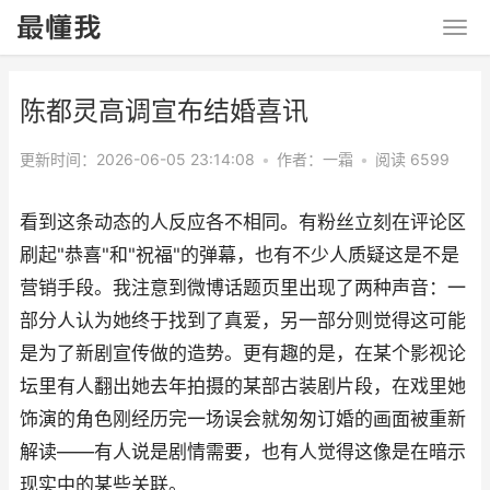
陈都灵高调宣布结婚喜讯
更新时间：2026-06-05 23:14:08
•
作者：一霜
•
阅读 6599
看到这条动态的人反应各不相同。有粉丝立刻在评论区
刷起"恭喜"和"祝福"的弹幕，也有不少人质疑这是不是
营销手段。我注意到微博话题页里出现了两种声音：一
部分人认为她终于找到了真爱，另一部分则觉得这可能
是为了新剧宣传做的造势。更有趣的是，在某个影视论
坛里有人翻出她去年拍摄的某部古装剧片段，在戏里她
饰演的角色刚经历完一场误会就匆匆订婚的画面被重新
解读——有人说是剧情需要，也有人觉得这像是在暗示
现实中的某些关联。