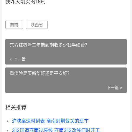
我昨天刚买的189,
商南
陕西省
东方红睿泽三年期到期收多少钱手续费？
« 上一篇
重疾险是买新华好还是平安好？
下一篇 »
相关推荐
沪陕高速时刻表 商南到荆紫关的班车
312国道商南过境线 商南312改线何时开工