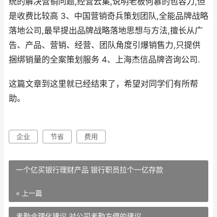
统的解决营销问题,经营云集,说明老板何慕的包容力,但
是收费比较高 3、中国营销奇兵策划团队,全能品牌战略
落地公司,最早提出品牌战略落地思想与方法,擅长从广
告、产品、营销、经营、团队角度引爆销售力,只提供
捆绑销量的全案策划服务 4、上海杰信品牌咨询公司.
这篇文章到这里就已经结束了，希望对同学们有所帮
助。
企业
节省
费用
一个亿买银行理财产品 银行职员拉个一亿存款
« 上一篇
考勤合理化建议 对公司考勤方便的建议