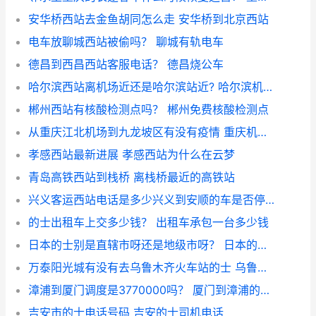
安华桥西站去金鱼胡同怎么走 安华桥到北京西站
电车放聊城西站被偷吗？ 聊城有轨电车
德昌到西昌西站客服电话？ 德昌烧公车
哈尔滨西站离机场近还是哈尔滨站近? 哈尔滨机场打车到西站
郴州西站有核酸检测点吗？ 郴州免费核酸检测点
从重庆江北机场到九龙坡区有没有疫情 重庆机场到重庆西站有多远
孝感西站最新进展 孝感西站为什么在云梦
青岛高铁西站到栈桥 离栈桥最近的高铁站
兴义客运西站电话是多少兴义到安顺的车是否停运？ 兴义到安顺火车时刻表
的士出租车上交多少钱？ 出租车承包一台多少钱
日本的士别是直辖市呀还是地级市呀？ 日本的出租车能投资吗
万泰阳光城有没有去乌鲁木齐火车站的士 乌鲁木齐万泰阳光城
漳浦到厦门调度是3770000吗？ 厦门到漳浦的士电话
吉安市的士电话号码 吉安的士司机电话