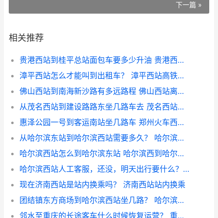
下一篇 »
相关推荐
贵港西站到桂平总站面包车要多少升油 贵港西站到桂平直达快班
漳平西站怎么才能叫到出租车？ 漳平西站高铁时刻表
佛山西站到南海新沙路有多远路程 佛山西站离南海区多远
从茂名西站到建设路路东坐几路车去 茂名西站在哪
惠泽公园一号到客运南站坐几路车 郑州火车西站到汽车南站
从哈尔滨东站到哈尔滨西站需要多久？ 哈尔滨东到哈尔滨西
哈尔滨西站怎么到哈尔滨东站 哈尔滨西到哈尔滨东打车
哈尔滨西站人工客服，还没，明天出行要什么？ 哈尔滨疫情防控中心电话
现在济南西站是站内换乘吗？ 济南西站站内换乘
团结镇东方商场到哈尔滨西站坐几路？ 哈尔滨西站附近商场
邻水至重庆的长途客车什么时候恢复运营？ 重庆西站到邻水的客车