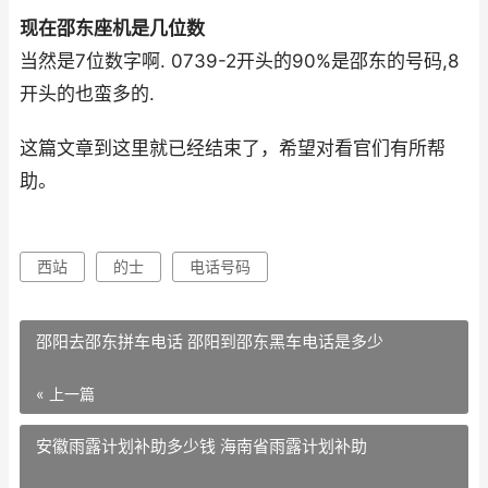
现在邵东座机是几位数
当然是7位数字啊. 0739-2开头的90%是邵东的号码,8
开头的也蛮多的.
这篇文章到这里就已经结束了，希望对看官们有所帮
助。
西站
的士
电话号码
邵阳去邵东拼车电话 邵阳到邵东黑车电话是多少
« 上一篇
安徽雨露计划补助多少钱 海南省雨露计划补助