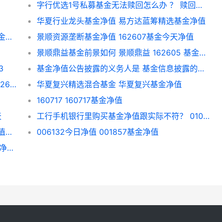
字行优选1号私募基金无法赎回怎么办 ？ 赎回基金净值按哪天算
华夏行业龙头基金净值 易方达蓝筹精选基金净值
银华锐进变更成哪个基金？ 华夏大盘精选基金净值
景顺资源垄断基金净值 162607基金今天净值
景顺鼎益基金前景如何 景顺鼎益 162605 基金净值
3
基金净值公告披露的义务人是 基金信息披露的义务人
100029基金净值为什么8月11号没变化？ 002692基金净值查询今日
华夏复兴精选混合基金 华夏复兴基金净值
160717 160717基金净值
天
工行手机银行里购买基金净值跟实际不符？ 010826大成
广发聚丰基金净值查询 中海优质成长基金净值查询
006132今日净值 001857基金净值
oooo41的基金净值是多少？(oooo41的基金净值是多少)