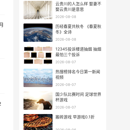
云贵川的人怎么样 娶妻不
娶云贵川是意思
2026-08-08
月
历经春夏共秋冬 《春夏秋
冬》全诗
2026-08-08
12345投诉楼道抽烟 抽烟
最怕三个投诉
2026-08-07
热搜榜排名今日第一新闻
视频
2026-08-07
国少队比赛时间 足球世界
杯游戏
2
2026-08-07
搬砖游戏 早游戏0.1折
2026-08-06