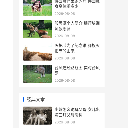
傅园慧体重多少斤 傅园慧
身高体重多少
2026-08-08
殷思源个人简介 银行培训
师殷思源
2026-08-08
火把节为了纪念谁 彝族火
把节的由来
2026-08-08
台风途经路线图 实时台风
网
2026-08-08
经典文章
出嫁怎么跪拜父母 女儿出
嫁三拜父母恩词
2026-08-08