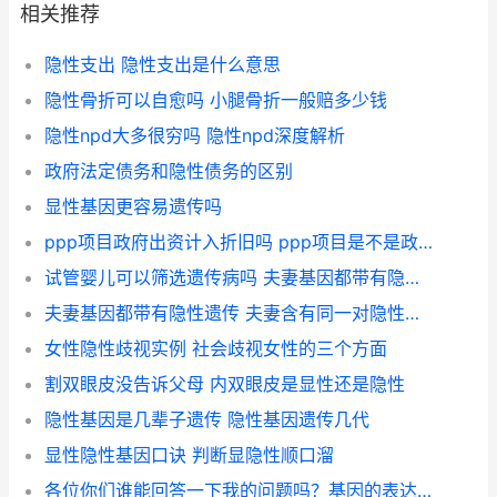
相关推荐
隐性支出 隐性支出是什么意思
隐性骨折可以自愈吗 小腿骨折一般赔多少钱
隐性npd大多很穷吗 隐性npd深度解析
政府法定债务和隐性债务的区别
显性基因更容易遗传吗
ppp项目政府出资计入折旧吗 ppp项目是不是政府隐性债务
试管婴儿可以筛选遗传病吗 夫妻基因都带有隐性遗传
夫妻基因都带有隐性遗传 夫妻含有同一对隐性基因
女性隐性歧视实例 社会歧视女性的三个方面
割双眼皮没告诉父母 内双眼皮是显性还是隐性
隐性基因是几辈子遗传 隐性基因遗传几代
显性隐性基因口诀 判断显隐性顺口溜
各位你们谁能回答一下我的问题吗？基因的表达性状除了显性和隐性与共显性与不完全显性以外，还有哪些？