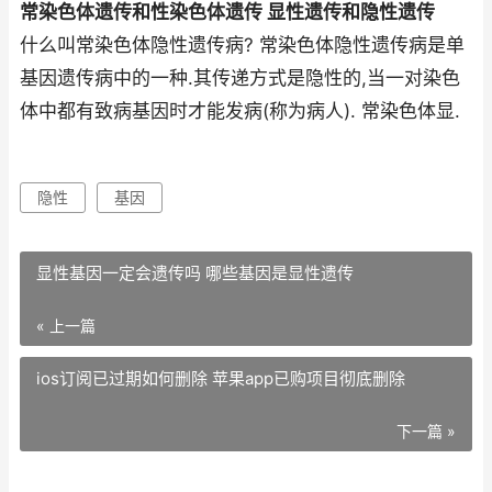
常染色体遗传和性染色体遗传 显性遗传和隐性遗传
什么叫常染色体隐性遗传病? 常染色体隐性遗传病是单
基因遗传病中的一种.其传递方式是隐性的,当一对染色
体中都有致病基因时才能发病(称为病人). 常染色体显.
隐性
基因
显性基因一定会遗传吗 哪些基因是显性遗传
« 上一篇
ios订阅已过期如何删除 苹果app已购项目彻底删除
下一篇 »