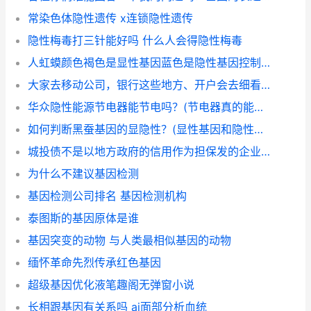
常染色体隐性遗传 x连锁隐性遗传
隐性梅毒打三针能好吗 什么人会得隐性梅毒
人虹蟆颜色褐色是显性基因蓝色是隐性基因控制，那么绿色黑色甚至紫色虹蟆是由什么基因控制的？
大家去移动公司，银行这些地方、开户会去细看他的合约吗？怎么很多隐性条约、捆绑 强制为何不告知用户？(在中国移动公司购合约手机，这其中带有欺骗性消费和捆绑式消费。
华众隐性能源节电器能节电吗？(节电器真的能节电吗)
如何判断黑蚕基因的显隐性？(显性基因和隐性基因不懂)
城投债不是以地方政府的信用作为担保发的企业债，隐性债务吗。为什么说是以未出售的土地作为抵押？
为什么不建议基因检测
基因检测公司排名 基因检测机构
泰图斯的基因原体是谁
基因突变的动物 与人类最相似基因的动物
缅怀革命先烈传承红色基因
超级基因优化液笔趣阁无弹窗小说
长相跟基因有关系吗 ai面部分析血统