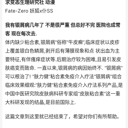
求变态生理研究社 动漫
Fate-Zero 妖狐x仆SS
我有银屑病几年了 不是很严重 但总好不完 医院也成常
客 现在每次去.
体内缺少粘合素,银屑病”俗称“牛皮癣”,临床症状以皮疹
上覆盖银白色鳞屑,剥开后有薄膜现象和点 状出血为主
要特征,有伴瘙痒症状等.后期治疗较为困难,且易引发皮
肤癌变而致命. 一直以来,银屑病的病因始终不. “银屑病”
可以根治了! “肤力健”粘合素免疫介入疗法“银屑病”组合
临床效果细观:“肤力健”粘合素免疫介入疗法系列产品,是
中国中医研究院皮肤病科研专家组“皮肤粘合素”这一重
大科研发现的结晶,是目前国际上.
这篇文章到这里就已经结束了，希望对你们有所帮助。