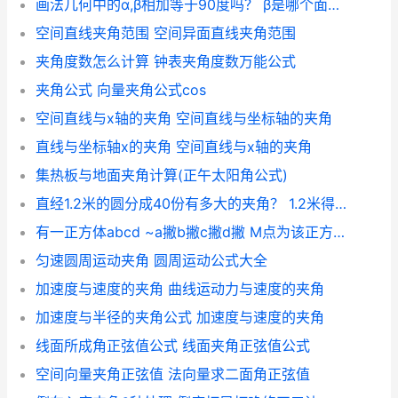
画法几何中的α,β相加等于90度吗？ β是哪个面夹角
空间直线夹角范围 空间异面直线夹角范围
夹角度数怎么计算 钟表夹角度数万能公式
夹角公式 向量夹角公式cos
空间直线与x轴的夹角 空间直线与坐标轴的夹角
直线与坐标轴x的夹角 空间直线与x轴的夹角
集热板与地面夹角计算(正午太阳角公式)
直经1.2米的圆分成40份有多大的夹角？ 1.2米得园6个灯怎么分
有一正方体abcd ~a撇b撇c撇d撇 M点为该正方体的中心 求a撇d与b撇M的夹角
匀速圆周运动夹角 圆周运动公式大全
加速度与速度的夹角 曲线运动力与速度的夹角
加速度与半径的夹角公式 加速度与速度的夹角
线面所成角正弦值公式 线面夹角正弦值公式
空间向量夹角正弦值 法向量求二面角正弦值