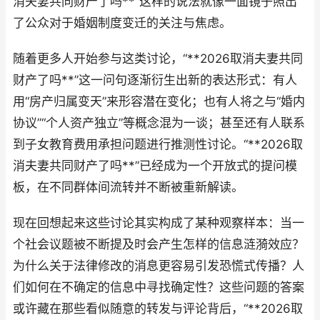
消夫妻共同财产了吗**”这样的说法就像一面镜子照出
了公众对于婚姻制度变迁的关注与焦虑。
随着更多人开始参与这类讨论，“**2026取消夫妻共同
财产了吗**”这一问句逐渐衍生出新的表达形式：有人
用“房产归属变天”来形容潜在变化；也有人将之与“婚内
协议”“个人资产独立”等概念混为一谈；甚至还有人联系
到子女教育费用承担问题进行推测性讨论。“**2026取
消夫妻共同财产了吗**”已经成为一个开放式的提问模
板，在不同群体间流转并不断被重新解读。
现在回想起来这些讨论其实构成了某种观察样本：当一
个社会议题被不断提及时会产生怎样的信息涟漪效应？
为什么关于法律修改的消息更容易引发恐慌式传播？人
们如何在不确定的信息中寻找确定性？这些问题的答案
或许藏在那些看似随意的转发与评论背后，“**2026取