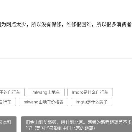
因为网点太少，所以没有保修，维修很困难，所以很多消费者
牌子的自行车
mlwang山地车
lrndro是什么自行车
手自行车
mlwang山地车价格表
lrngtu是什么牌子
读本科
旧金山到华盛顿，喀什到北京。两者的路程距离差不多
吗？(美国华盛顿到中国北京的距离)