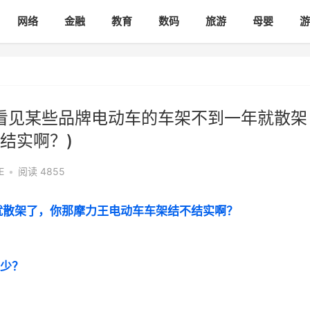
网络
金融
教育
数码
旅游
母婴
游
(我看见某些品牌电动车的车架不到一年就散架
结实啊？)
E
•
阅读 4855
就散架了，你那摩力王电动车车架结不结实啊？
多少？