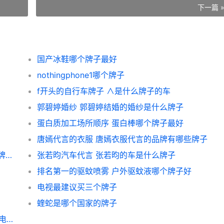
下一篇 
国产冰鞋哪个牌子最好
nothingphone1哪个牌子
f开头的自行车牌子 ∧是什么牌子的车
郭碧婷婚纱 郭碧婷结婚的婚纱是什么牌子
蛋白质加工场所顺序 蛋白棒哪个牌子最好
唐嫣代言的衣服 唐嫣衣服代言的品牌有哪些牌子
万梓良评价周润发 周润发吃的巧克力是什么牌子的
张若昀汽车代言 张若昀的车是什么牌子
排名第一的驱蚊喷雾 户外驱蚊液哪个牌子好
电视最建议买三个牌子
蝰蛇是哪个国家的牌子
山地车liwang是什么牌子？(我看见某些品牌电动车的车架不到一年就散架了，你那摩力王电动车车架结不结实啊？)