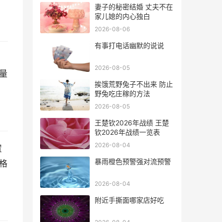
妻子的秘密结婚 丈夫不在
家儿媳的内心独白
2026-08-06
有事打电话幽默的说说
2026-08-05
量
挨饿荒野兔子不出来 防止
野兔吃庄稼的方法
2026-08-05
王楚钦2026年战绩 王楚
钦2026年战绩一览表
2026-08-04
置
暴雨橙色预警强对流预警
格
2026-08-04
附近手撕面哪家店好吃