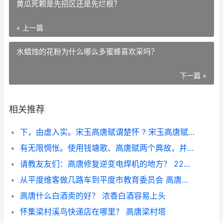
黄瓜死颗是先招区还是先烂根？
« 上一篇
水蜡烛的花粉为什么哪么多蜜蜂喜欢采吗？
下一篇 »
相关推荐
下，由虚入实。宋玉高唐赋谓楚怀 ? 宋玉高唐赋序的主要内容
有无限惆怅。使用钱塘歌、高唐赋两个典故，并不 ? 锦瑟借两个古人典故
请教友友们：高唐修复逆变电焊机的地方？ 220一380v逆变电焊机
从平度维客做几路车到平度市教育委员会 高唐和平度距离多远
高唐什么白酒卖的好？ 浓香白酒容易上头
怀集梁村溪鸟快递店在哪里？ 高唐梁村塔