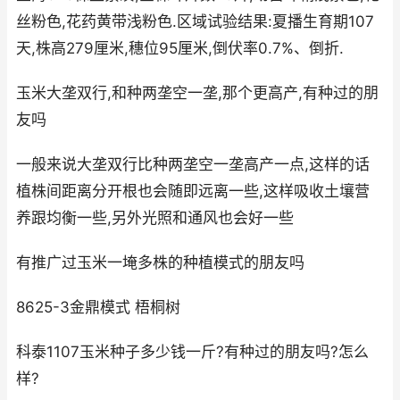
丝粉色,花药黄带浅粉色.区域试验结果:夏播生育期107
天,株高279厘米,穗位95厘米,倒伏率0.7%、倒折.
玉米大垄双行,和种两垄空一垄,那个更高产,有种过的朋
友吗
一般来说大垄双行比种两垄空一垄高产一点,这样的话
植株间距离分开根也会随即远离一些,这样吸收土壤营
养跟均衡一些,另外光照和通风也会好一些
有推广过玉米一埯多株的种植模式的朋友吗
8625-3金鼎模式 梧桐树
科泰1107玉米种子多少钱一斤?有种过的朋友吗?怎么
样?