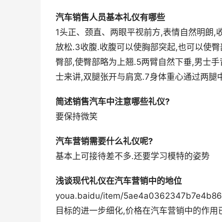
汽车销售人员基本礼仪有哪些
1头正、颈直、两眼平视前方,表情自然明朗,
放松.3收腹.收腹可以使胸部突起,也可以使臀
臀部,使臀部略为上翘.5两臂自然下垂,男士手
士来讲,双腿张开与肩宽.7身体重心通过两
简述销售汽车中注意哪些礼仪?
要保持微笑
汽车营销需要什么礼仪呢?
基本上可接待差不多.还要学习模特的姿势
浅谈现代礼仪在汽车营销中的地位
youa.baidu/item/5ae4a036234
目标的进一步细化,价格在汽车营销中的作用