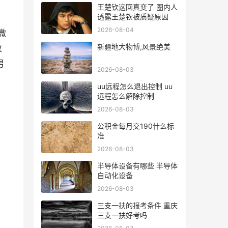
王楚钦这回真变了 圈内人
透露王楚钦被质疑原因
2026-08-04
微
新疆地大物博,风景绝美
收
男
2026-08-03
uu远程怎么退出控制 uu
远程怎么解除控制
2026-08-03
公积金每月交190什么标
准
2026-08-03
半导体设备有哪些 半导体
自动化设备
2026-08-03
三支一扶的报考条件 重庆
三支一扶好考吗