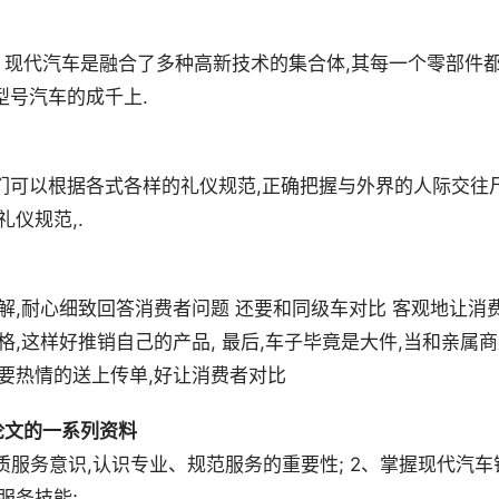
性 现代汽车是融合了多种高新技术的集合体,其每一个零部件
型号汽车的成千上.
们可以根据各式各样的礼仪规范,正确把握与外界的人际交往
仪规范,.
解,耐心细致回答消费者问题 还要和同级车对比 客观地让消
格,这样好推销自己的产品, 最后,车子毕竟是大件,当和亲属
也要热情的送上传单,好让消费者对比
论文的一系列资料
优质服务意识,认识专业、规范服务的重要性; 2、掌握现代汽车
务技能; .