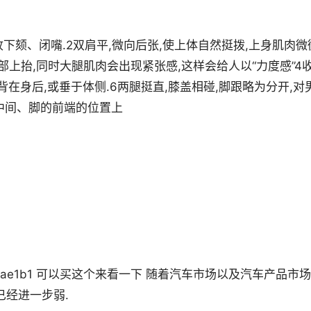
收下颏、闭嘴.2双肩平,微向后张,使上体自然挺拨,上身肌肉微
部上抬,同时大腿肌肉会出现紧张感,这样会给人以“力度感”4
背在身后,或垂于体侧.6两腿挺直,膝盖相碰,脚跟略为分开,对
腿中间、脚的前端的位置上
7b7e4b86ae1b1 可以买这个来看一下 随着汽车市场以及汽车产品市场
已经进一步弱.