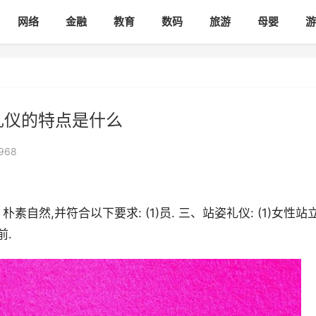
网络
金融
教育
数码
旅游
母婴
游
礼仪的特点是什么
968
然,并符合以下要求: (1)员. 三、站姿礼仪: (1)女性站立
前.