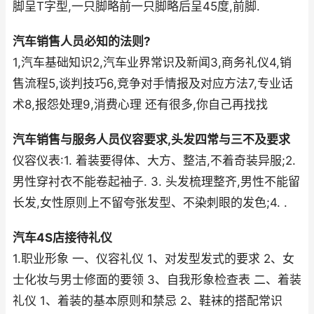
脚呈T字型,一只脚略前一只脚略后呈45度,前脚.
汽车销售人员必知的法则?
1,汽车基础知识2,汽车业界常识及新闻3,商务礼仪4,销
售流程5,谈判技巧6,竞争对手情报及对应方法7,专业话
术8,报怨处理9,消费心理 还有很多,你自己再找找
汽车销售与服务人员仪容要求,头发四常与三不及要求
仪容仪表:1. 着装要得体、大方、整洁,不着奇装异服;2.
男性穿衬衣不能卷起袖子. 3. 头发梳理整齐,男性不能留
长发,女性原则上不留夸张发型、不染刺眼的发色;4. .
汽车4S店接待礼仪
1.职业形象 一、仪容礼仪 1、对发型发式的要求 2、女
士化妆与男士修面的要领 3、自我形象检查表 二、着装
礼仪 1、着装的基本原则和禁忌 2、鞋袜的搭配常识