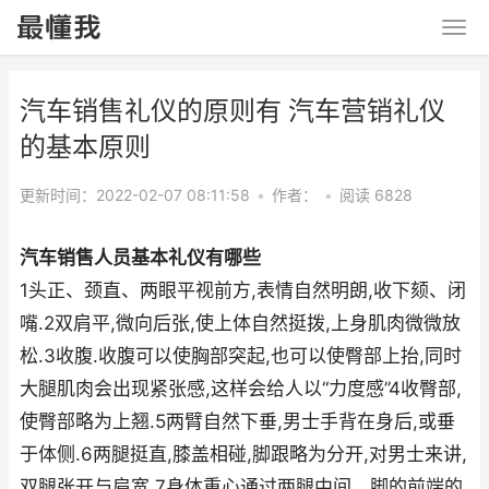
汽车销售礼仪的原则有 汽车营销礼仪
的基本原则
更新时间：2022-02-07 08:11:58
•
作者：
•
阅读 6828
汽车销售人员基本礼仪有哪些
1头正、颈直、两眼平视前方,表情自然明朗,收下颏、闭
嘴.2双肩平,微向后张,使上体自然挺拨,上身肌肉微微放
松.3收腹.收腹可以使胸部突起,也可以使臀部上抬,同时
大腿肌肉会出现紧张感,这样会给人以“力度感”4收臀部,
使臀部略为上翘.5两臂自然下垂,男士手背在身后,或垂
于体侧.6两腿挺直,膝盖相碰,脚跟略为分开,对男士来讲,
双腿张开与肩宽.7身体重心通过两腿中间、脚的前端的