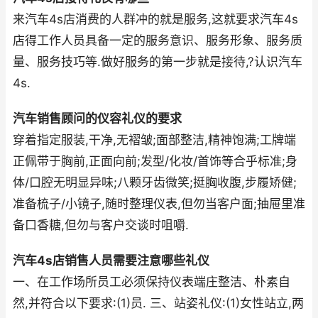
来汽车4s店消费的人群冲的就是服务,这就要求汽车4s
店得工作人员具备一定的服务意识、服务形象、服务质
量、服务技巧等.做好服务的第一步就是接待,?认识汽车
4s.
汽车销售顾问的仪容礼仪的要求
穿着指定服装,干净,无褶皱;面部整洁,精神饱满;工牌端
正佩带于胸前,正面向前;发型/化妆/首饰等合乎标准;身
体/口腔无明显异味;八颗牙齿微笑;挺胸收腹,步履矫健;
准备梳子/小镜子,随时整理仪表,但勿当客户面;抽屉里准
备口香糖,但勿与客户交谈时咀嚼.
汽车4s店销售人员需要注意哪些礼仪
一、在工作场所员工必须保持仪表端庄整洁、朴素自
然,并符合以下要求:(1)员. 三、站姿礼仪:(1)女性站立,两