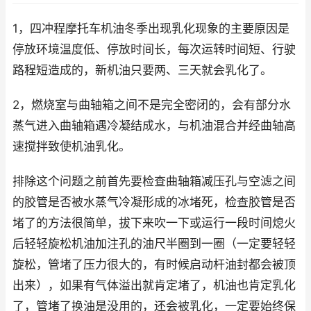
1，四冲程摩托车机油冬季出现乳化现象的主要原因是
停放环境温度低、停放时间长，每次运转时间短、行驶
路程短造成的，新机油只要两、三天就会乳化了。
2，燃烧室与曲轴箱之间不是完全密闭的，会有部分水
蒸气进入曲轴箱遇冷凝结成水，与机油混合并经曲轴高
速搅拌致使机油乳化。
排除这个问题之前首先要检查曲轴箱减压孔与空滤之间
的胶管是否被水蒸气冷凝形成的冰堵死，检查胶管是否
堵了的方法很简单，拔下来吹一下或运行一段时间熄火
后轻轻旋松机油加注孔的油尺半圈到一圈（一定要轻轻
旋松，管堵了压力很大的，有时候启动杆油封都会被顶
出来），如果有气体溢出就肯定堵了，机油也肯定乳化
了，管堵了换油是没用的，还会被乳化，一定要始终保