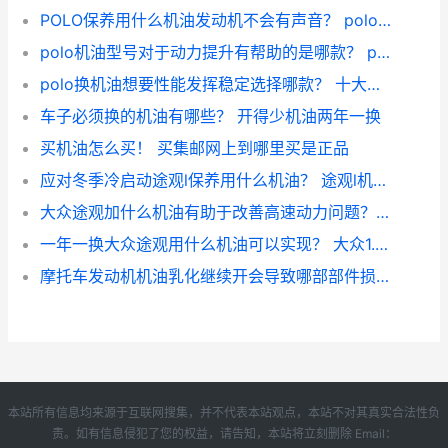
POLO保养用什么机油发动机不会有声音？ polo机油保养灯归零
polo机油型号对于动力提升有帮助的是哪款？ polo1.4官方建议机油
polo换机油想要性能发挥稳定选择哪款？ 十大不建议买的机油排行榜
车子必须换的机油有哪些？ 开得少机油两年一换
买机油怎么买！ 买集邮网上到哪里买是正品
应对冬季冷启动途观l保养用什么机油？ 途观l机油保养灯归零
大众途观加什么机油有助于改善高速动力问题？ 大众途观l用什么机油
一年一换大众途观用什么机油可以实现？ 大众1.8t途观用什么机油
摩托车发动机机油乳化继续开会导致哪部部件损坏？(摩托车机油乳化的危害)
本站所有信息均来源于互联网搜集，并不代表本站观点，本站不对其真实合法性负
责。如有信息侵犯了您的权益，请告知，本站将立刻删除 Email：