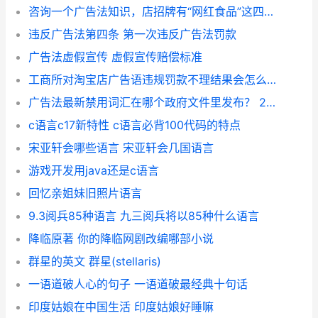
咨询一个广告法知识，店招牌有“网红食品”这四个字，违反广告法吗？
违反广告法第四条 第一次违反广告法罚款
广告法虚假宣传 虚假宣传赔偿标准
工商所对淘宝店广告语违规罚款不理结果会怎么样？ 店铺被举报工商广告法
广告法最新禁用词汇在哪个政府文件里发布？ 2019广告法禁用词汇
c语言c17新特性 c语言必背100代码的特点
宋亚轩会哪些语言 宋亚轩会几国语言
游戏开发用java还是c语言
回忆亲姐妹旧照片语言
9.3阅兵85种语言 九三阅兵将以85种什么语言
降临原著 你的降临网剧改编哪部小说
群星的英文 群星(stellaris)
一语道破人心的句子 一语道破最经典十句话
印度姑娘在中国生活 印度姑娘好睡嘛