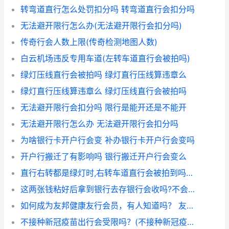
转弯道直行怎么处罚扣分吗 转弯道直行会扣分吗
无法避开限行怎么办(无法避开限行会扣分吗)
传奇行会人数上限(传奇检测地图人数)
白云机场违反专用车道(左转车道直行会被拍吗)
绿灯压线直行会被拍吗 绿灯直行压线算违章么
绿灯直行压线算违章么 绿灯压线直行会被拍吗
无法避开限行会扣分吗 限行是能开还是不能开
无法避开限行怎么办 无法避开限行会扣分吗
为啥银行卡开户行会变 补办银行卡开户行会变吗
开户行搬迁了有影响吗 银行搬迁开户行会变么
直行右转都是绿灯时,右转车道直行会被拍到吗？ 直行车道右转被拍的概率
这两张钱粘好后拿到银行去存银行会收吗?不会两张都不收吧? 钱不小心弄烂了怎么办
如何成为友邦健康友行会员，有人知道吗？ 友邦保险健康友行app
不接种新冠疫苗出行会受限吗？(不接种新冠疫苗的后果)