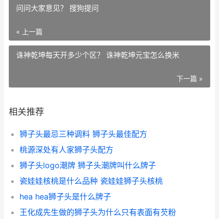
问问大家意见？ 搜狗提问
« 上一篇
诛神乾坤每天开多少个区？ 诛神乾坤元宝怎么换米
下一篇 »
相关推荐
狮子头最忌三种调料 狮子头最佳配方
桃源深处有人家狮子头配方
狮子头logo潮牌 狮子头潮牌叫什么牌子
瓷娃娃核桃是什么品种 瓷娃娃狮子头核桃
hea hea狮子头是什么牌子
王化成先生做的狮子头为什么只有表面有芡粉