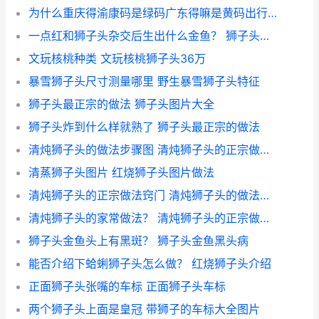
为什么重庆得渝康码是绿码广东得嘛是黄码出行会受阻嘛？ 粤康码狮子头
一点红和狮子头杂交后生出什么金鱼？ 狮子头金鱼是热带鱼吗
文玩核桃种类 文玩核桃狮子头36万
暴雪狮子头尺寸测量哪里 野生暴雪狮子头特征
狮子头最正宗的做法 狮子头图片大全
狮子头炸到什么样就熟了 狮子头最正宗的做法
清炖狮子头的做法步骤图 清炖狮子头的正宗做法窍门
清蒸狮子头图片 红烧狮子头图片做法
清炖狮子头的正宗做法窍门 清炖狮子头的做法步骤图
清炖狮子头的家常做法？ 清炖狮子头的正宗做法窍门
狮子头金鱼头上有黑斑？ 狮子头金鱼黑头病
能否介绍下蛤蜊狮子头怎么做？ 红烧狮子头介绍
正面狮子头张嘴的车标 正面狮子头车标
两个狮子头上面是皇冠 带狮子的车标大全图片