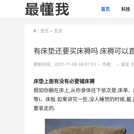
首页
科技
首页
>
生活
有床垫还要买床褥吗 床褥可以
更新时间：2021-11-06 08:57:52
•
作者：
•
阅读 3
床垫上面有没有必要铺床褥
假如你躺在床上,从你身体往下依次是:床单
等)、床板.如果讲究一些,没人睡觉的时候,
要拿走的.