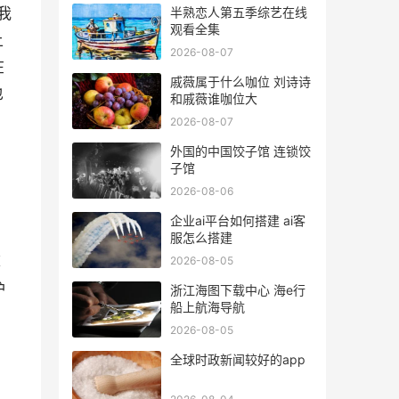
我
半熟恋人第五季综艺在线
观看全集
上
2026-08-07
在
戚薇属于什么咖位 刘诗诗
也
和戚薇谁咖位大
2026-08-07
外国的中国饺子馆 连锁饺
子馆
2026-08-06
企业ai平台如何搭建 ai客
服怎么搭建
薄
2026-08-05
护
浙江海图下载中心 海e行
船上航海导航
2026-08-05
全球时政新闻较好的app