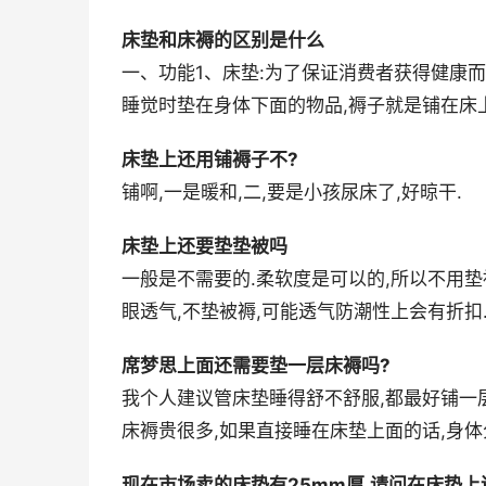
床垫和床褥的区别是什么
一、功能1、床垫:为了保证消费者获得健康而
睡觉时垫在身体下面的物品,褥子就是铺在床上的
床垫上还用铺褥子不?
铺啊,一是暖和,二,要是小孩尿床了,好晾干.
床垫上还要垫垫被吗
一般是不需要的.柔软度是可以的,所以不用垫
眼透气,不垫被褥,可能透气防潮性上会有折扣
席梦思上面还需要垫一层床褥吗?
我个人建议管床垫睡得舒不舒服,都最好铺一
床褥贵很多,如果直接睡在床垫上面的话,身体
现在市场卖的床垫有25mm厚,请问在床垫上