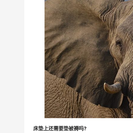
床垫上还需要垫被褥吗?