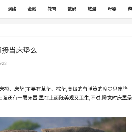
网络
金融
教育
数码
旅游
母婴
游
直接当床垫么
923
、床褥、床垫(主要有草垫、棕垫,高级的有弹簧的席梦思床垫
最上面还有一层床罩,罩在上面既美观又卫生,不过,睡觉时床罩是