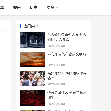
戏
娱乐
历史
更多
热门内容
凡人修仙传重返人界 凡人
修仙传 人界篇
2026-08-08
22亿年真的有史前文明吗
2026-08-08
陈翊曈父母 陈翊曈家里有
钱吗
2026-08-08
傅园慧属什么 傅园慧杭州
哪里人
2026-08-08