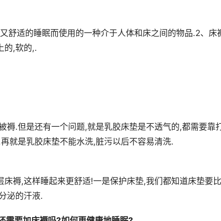
又舒适的睡眠而使用的一种介于人体和床之间的物品.2、床褥
,软的,.
被褥.但是还有一个问题,就是乳胶床垫是不透气的,都需要靠
.再就是乳胶床垫不能水洗,脏污以后不容易清洗.
层床褥,这样睡起来更舒适!一是保护床垫,我们都知道床垫要
分泌的汗液.
还需要加床褥吗?如何更健康地睡眠?