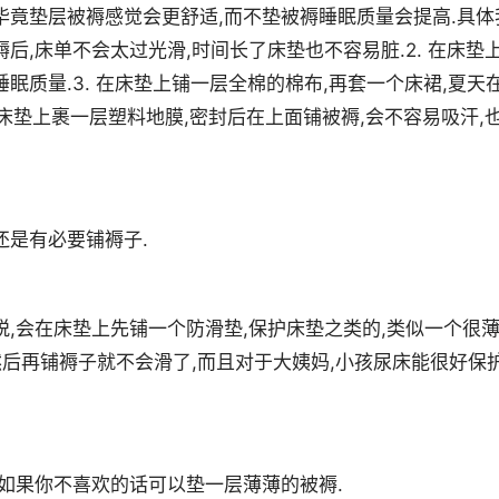
毕竟垫层被褥感觉会更舒适,而不垫被褥睡眠质量会提高.具体
褥后,床单不会太过光滑,时间长了床垫也不容易脏.2. 在床垫
眠质量.3. 在床垫上铺一层全棉的棉布,再套一个床裙,夏天
在床垫上裹一层塑料地膜,密封后在上面铺被褥,会不容易吸汗,
还是有必要铺褥子.
脱,会在床垫上先铺一个防滑垫,保护床垫之类的,类似一个很
然后再铺褥子就不会滑了,而且对于大姨妈,小孩尿床能很好保
,如果你不喜欢的话可以垫一层薄薄的被褥.