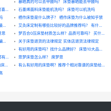
暴晒真的可以去甲醛吗？ 床垫暴晒能去甲醛吗
请问可喜安这公司是做啥的？ 2万元一张的可喜安床垫
石墨烯面料床垫能机洗吗？ 床垫可以机洗吗
吗
栖作床垫是什么牌子？ 栖作床垫为什么被知乎禁
护脊床垫选择什么材质的比较好？ 什么床垫最健康
艾灸床定制有哪些比较好的品牌推荐吗？ 有什么好的恒温床垫
意思
梦百合0压床垫材质怎么样？品质可靠吗？ 买什么样的床好看又实用
康姿百德床垫能够贴合身体吗？ 康姿百德被骗的老人
关于床垫退货的法律规定 实体店退货法律规定
有好用的床垫吗？找什么品牌好？ 床垫10大品牌哪个床垫好用
我睡觉的褥子坏了，坏成一块一块的。原因都有哪些呢？ 褥子和床垫的区别
思梦床垫怎么样？ 席梦思
淘宝上有没有啥靠谱且实惠的椰棕床垫? 网购床垫靠谱吗
有么有好用的床垫啊？推荐个相对靠谱的床垫给我？ 慕思床垫塌陷
高