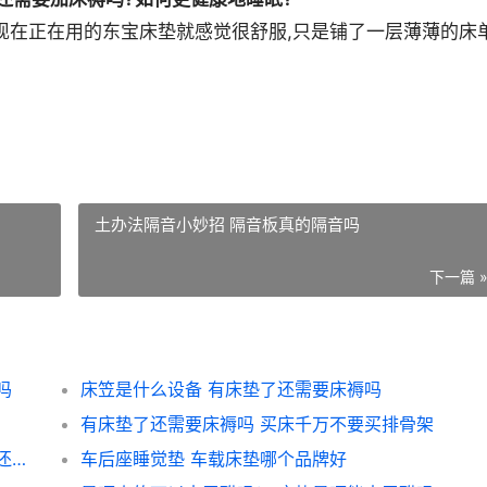
现在正在用的东宝床垫就感觉很舒服,只是铺了一层薄薄的床
土办法隔音小妙招 隔音板真的隔音吗
下一篇 
吗
床笠是什么设备 有床垫了还需要床褥吗
有床垫了还需要床褥吗 买床千万不要买排骨架
席梦思床垫耐用吗？听说很容易坏 有床垫了还需要床褥吗
车后座睡觉垫 车载床垫哪个品牌好