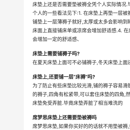
床垫上还是否需要垫被褥全凭个人实际情况.
个人的一些看法见下:1. 在床垫上再垫一层被
铺垫上一层薄褥子就好,太厚或太多会影响到睡
床面上直接铺床单或凉席会增加舒适感.4. 
会增加一定的舒适感、
床垫上需要铺褥子吗?
在夏天床垫上面可不必铺褥子,冬天床垫上面
床垫上,还要铺一层“床褥”吗?
为了防止有些床垫比较光滑,铺的褥子容易滑
的褥子,四角有松紧带,可以套住床垫的四角,
床垫免受弄脏.毕竟床垫弄脏了相当难洗的
席梦思床垫上还需要垫被褥吗
席梦思床垫,如果你买好的的话就不用垫被褥