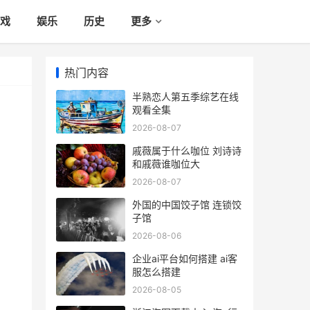
戏
娱乐
历史
更多
热门内容
半熟恋人第五季综艺在线
观看全集
2026-08-07
戚薇属于什么咖位 刘诗诗
和戚薇谁咖位大
2026-08-07
外国的中国饺子馆 连锁饺
子馆
2026-08-06
企业ai平台如何搭建 ai客
服怎么搭建
2026-08-05