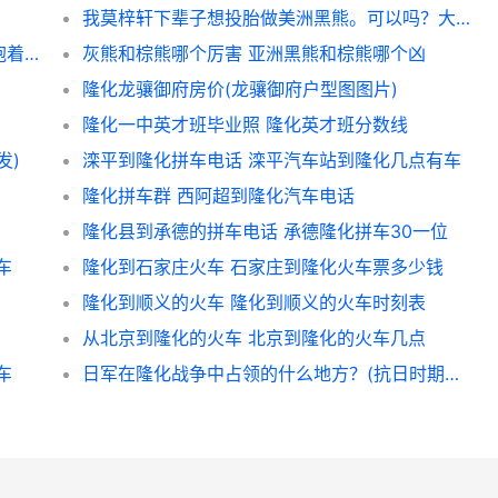
我莫梓轩下辈子想投胎做美洲黑熊。可以吗？大家？ 人的下辈子会投胎吗
把老婆沙死，接着自己变成嫦娥姐姐，最后抱着玉兔去向观音姐姐求婚，她会安排黑熊精干什么呢？为什么？
灰熊和棕熊哪个厉害 亚洲黑熊和棕熊哪个凶
隆化龙骧御府房价(龙骧御府户型图图片)
隆化一中英才班毕业照 隆化英才班分数线
发)
滦平到隆化拼车电话 滦平汽车站到隆化几点有车
隆化拼车群 西阿超到隆化汽车电话
隆化县到承德的拼车电话 承德隆化拼车30一位
车
隆化到石家庄火车 石家庄到隆化火车票多少钱
隆化到顺义的火车 隆化到顺义的火车时刻表
从北京到隆化的火车 北京到隆化的火车几点
车
日军在隆化战争中占领的什么地方？(抗日时期日本人占领了哪些地方，包括县镇)