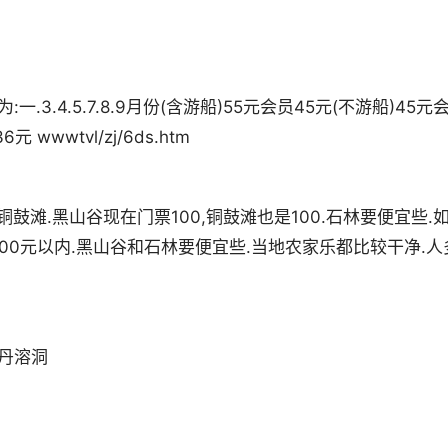
3.4.5.7.8.9月份(含游船)55元会员45元(不游船)45元
元 wwwtvl/zj/6ds.htm
鼓滩.黑山谷现在门票100,铜鼓滩也是100.石林要便宜些.
0元以内.黑山谷和石林要便宜些.当地农家乐都比较干净.人
丹溶洞