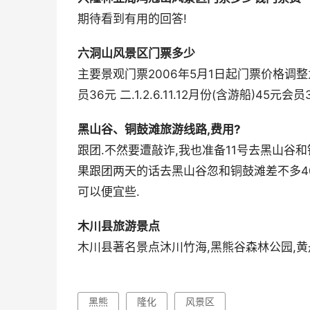
期待看到有用的回答!
六洞山风景区门票多少
主要景观门票2006年5月1日起门票价格调整为:一.
员36元 二.1.2.6.11.12月份(含游船)45元会员36
黑山谷、铜鼓滩旅游线路,费用?
跟团.不然要遭敲诈,我也准备11号去黑山谷和铜
果跟团两天的话去黑山谷忽和铜鼓滩差不多40
可以便宜些.
木川县旅游景点
木川县著名景点沐川竹海,黑熊谷森林公园,黄
黑熊
隆化
风景区