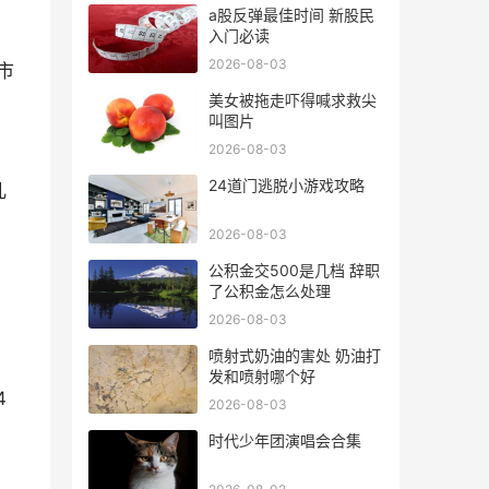
a股反弹最佳时间 新股民
入门必读
2026-08-03
市
美女被拖走吓得喊求救尖
叫图片
2026-08-03
24道门逃脱小游戏攻略
儿
2026-08-03
公积金交500是几档 辞职
了公积金怎么处理
2026-08-03
喷射式奶油的害处 奶油打
发和喷射哪个好
4
2026-08-03
时代少年团演唱会合集