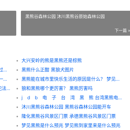
黑熊谷森林公园 沐川黑熊谷原始森林公园
下一篇 
大兴安岭的熊是黑熊还是棕熊
犀牛和黑熊打架哪个厉害？ 最大的棕熊打得过犀牛吗
黑熊什么正酣 黑狼犬图片
松鼠黑熊属于什么类的动物？ 松鼠是特马打一动物
黑熊能在城市里快乐生活的原因是什么？ 梦见黑熊袭击自己
马戏团有亚洲黑熊犯法吗马戏团有亚洲黑熊犯法吗？ 马戏团的动物不违法吗
狼和黑熊哪个更厉害？ 黑熊厉害吗
j d b 电 子 台 湾 黑 熊 台湾黑熊电子游戏
沐川黑熊谷森林公园 黑熊谷森林公园能开车
隆化黑熊谷风景区门票 承德黑熊谷风景区门票
梦见黑熊是什么预兆 梦见熊到家里来是什么预兆