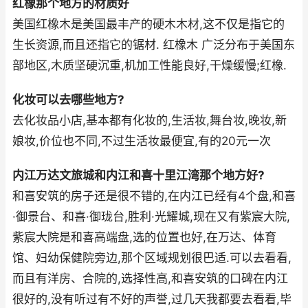
红橡那个地方的材质好
美国红橡木是美国最丰产的硬木木材,这不仅是指它的
生长资源,而且还指它的锯材. 红橡木 广泛分布于美国东
部地区,木质坚硬沉重,机加工性能良好,干燥缓慢;红橡.
化妆可以去哪些地方?
去化妆品小店,基本都有化妆的,生活妆,舞台妆,晚妆,新
娘妆,价位也不同,不过生活妆最便宜,有的20元一次
内江万达文旅城和内江和喜十里江湾那个地方好?
和喜安筑的房子还是很不错的,在内江已经有4个盘,和喜
·御景台、和喜·御珑台,胜利·光耀城,现在又有紫宸大院,
紫宸大院是和喜高端盘,选的位置也好,在万达、体育
馆、妇幼保健院旁边,那个区域规划很巴适.可以去看看,
而且有洋房、合院的,选择性高,和喜安筑的口碑在内江
很好的,没有听过有不好的声誉,过几天我都要去看看,毕