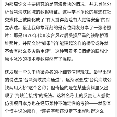
为那篇论文主要研究的是南海板块的情况，并未具体分
析台湾海峡区域的数据特征。这种学术争论的痕迹在社
交媒体上被简化成了“有人觉得危险有人觉得安全”的对
立表述。最让我印象深刻的是有位网友分享了一张老照
片：那是1970年代某次台风过后受损严重的铁路桥遗
址照片，并配文说“如果当年能建起这样的桥梁或许就
不会有那么多灾后重建”。这种带着怀旧情绪的联想让
原本冰冷的技术参数突然有了温度。
还发现一些关于桥梁命名的小细节值得玩味。最早出现
的说法是“台湾海峡跨海通道”，逐渐演变成“台湾海峡公
铁两用大桥”这个名称；但奇怪的是在某些资料里又出
现了“海峡连接线”的提法。这种名称上的反复让人感觉
仿佛项目本身也在经历某种不确定性的考验——就像某
个博主说的那样，“连名字都还没定下来就吵得这么