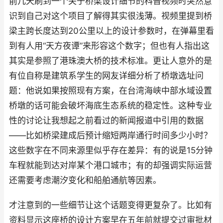
前几天刷到一个关于桥梁设计细节的科普视频时突然意
识到自己对这个项目了解得其实很浅薄。视频里提到桥
梁主跨长度达到20公里以上的设计参数时，在弹幕里看
到有人用“天方夜谭”来形容这个数字；但也有人指出这
其实是参照了港珠澳大桥的技术标准。更让人意外的是
有位自称是建筑系学生的网友详细分析了桥墩选址问
题：他说如果按照现有方案，在台湾海峡中部水域设置
桥墩的话可能会破坏海底生态系统的稳定性。这种专业
性的讨论让我想起之前看过的新闻报道中引用的数据
——比如桥梁建成后预计缩短两岸通行时间多少小时？
这些数字在不同来源里似乎存在差异：有的说是15分钟
车程就能到达对岸某个港口城市；有的却强调实际运营
还需要考虑潮汐变化和船舶通航等因素。
才注意到的一些细节让这个话题变得更复杂了。比如有
资料显示这座桥的设计方案早在五年前就提交过审批材