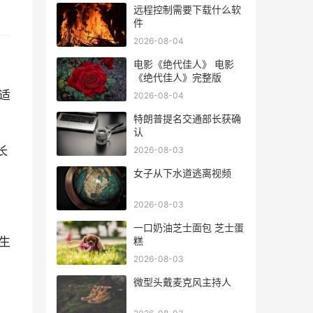
远程控制需要下载什么软
件
2026-08-04
电影《绝代佳人》 电影
《绝代佳人》完整版
适
2026-08-04
特朗普提名交通部长获确
认
长
2026-08-03
女子从下水道逃离视频
2026-08-03
一口奶油芝士面包 芝士蛋
生
糕
2026-08-03
微型头戴麦克风主持人