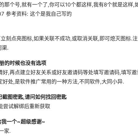
那个号,就有一个了,你可以10个都这样,我有8个就是这样,
07 参考资料: 这个是我自己写的
立刻点亮图标,如果关联不成功,或取消关联,即可熄灭图标.注
渠.
注册的时候也没有选项
请好,再点建立好友关系或好友邀请码等处填写邀请码,填写邀
好处,是软件推广常用的一种方法,不同软件,大同小异.
忘记截图密匙,请问如何找回密匙
只能尝试解绑后重新获取
我一个~超级感谢~
一家.