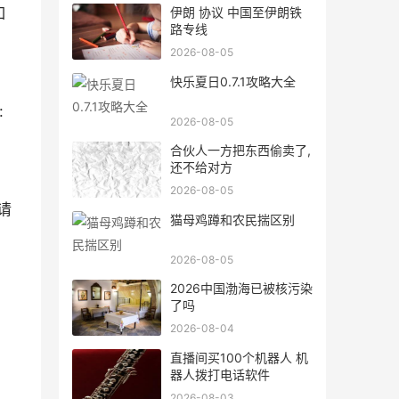
如
伊朗 协议 中国至伊朗铁
路专线
2026-08-05
快乐夏日0.7.1攻略大全
:
2026-08-05
合伙人一方把东西偷卖了,
还不给对方
2026-08-05
请
猫母鸡蹲和农民揣区别
2026-08-05
2026中国渤海已被核污染
了吗
2026-08-04
直播间买100个机器人 机
器人拨打电话软件
2026-08-03