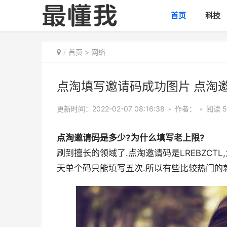
首页
科技
首页
>
网络
点淘填写邀请码成功图片 点淘
更新时间：2022-02-07 08:16:38
•
作者：
•
阅读 5
点淘邀请码是多少?为什么填写老上限?
刷到擅长的领域了.点淘邀请码是LREBZCT
天单个码只能填写五次.所以有些比较热门的