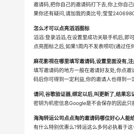
邀请码,把你自己的邀请码打下去,你上你自己的
果你还有疑问,请加我的奥比号;莹莹240698
怎么才可以点亮滔滔图标
滔滔:登录滔滔,在设置里成功关联手机后,即可
点亮图标之后,如果1周内不发表唠叨(通过任何
麻花影视在哪里填写邀请码,设置里面没有,
填写邀请码的地方一般在邀请好友处,你点邀
码后你可得到一定利益,你的邀请人也得到一定
请问,谷歌验证器,绑定以后,叫更新了,结果
密钥为机密信息Google是不会保存的因此
海淘转运公司点点淘的邀请码哪位好心人能给
有什么特别优惠么?转运这么多何必执着于这