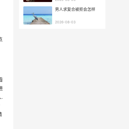
男人求复合被拒会怎样
2026-08-03
点
,
看
进
.
请
请