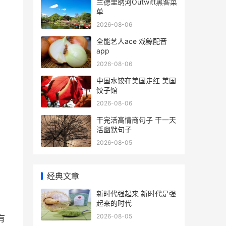
兰德里纳河Outwitt黑客菜
单
2026-08-06
全能艺人ace 戏鲸配音
app
2026-08-06
中国水饺在美国走红 美国
饺子馆
2026-08-06
干完活高情商句子 干一天
活幽默句子
2026-08-05
经典文章
新时代强起来 新时代是强
起来的时代
2026-08-05
有